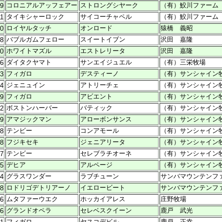
コロニアルアッフェアー
ストロングシヤーク
（有）鮫川ファーム
09
タイキシャーロック
サイコーチャペル
（有）鮫川ファーム
11
ロイヤルタッチ
オンロード
猿橋 義昭
20
バブルガムフェロー
スイートイブン
沢田 嘉隆
08
ホワイトマズル
エストレリータ
沢田 嘉隆
30
ダイタクヤマト
サンエイジュエル
（有）三栄牧場
26
フィガロ
デスティーノ
（有）サンシャイン
03
ジェニュイン
アトリーチェ
（有）サンシャイン
04
フィガロ
アビエント
（有）サンシャイン
09
ボストンハーバー
バティック
（有）サンシャイン
12
アマジックマン
アローボンサンス
（有）サンシャイン
09
テンビー
コンアモール
（有）サンシャイン
18
フジキセキ
ジェニアリータ
（有）サンシャイン
18
テンビー
セレブラチオーネ
（有）サンシャイン
27
デヒア
アルページ
（有）サンシャイン
05
グラスワンダー
ラブチューン
サンバマウンテンフ
04
ロドリゴデトリアーノ
イエロービート
サンバマウンテンフ
18
ムタファーウエク
ホッカイアレス
庄野牧場
06
グランドオペラ
セレベスクイーン
鹿戸 武光
26
フィガロ
ヤスコデビル
鹿戸 正幸