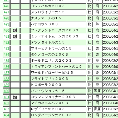
475
2003/04/
ヨシノハルカ２００３
牝
鹿
476
2003/04/
メジロライリーの１５
牡
鹿
477
2003/02/
ナスノマーチの１５
牝
鹿
478
2003/03/
ハナヨウ２００３
牝
芦
479
2003/05/
フレグラントローズの２００３
牡
鹿
480
2003/04/
ミッドナイトムーンの２００３
牡
鹿
481
2003/04/
テツノタイトルの１５
牡
鹿
482
2003/04/
マリービクトワールの１５
牡
栗
483
2003/04/
タケノローズの２００３
牝
栗
484
2003/04/
ポールドエリカの２００３
牝
鹿
485
2003/03/
トライアンファントハートの１５
牝
鹿
486
2003/04/
ワールドグローリーⅡの１５
牝
栗
487
2003/04/
ブライトプリマ２００３
牡
鹿
488
2003/04/
ヒロポーラ２００３
牝
鹿
489
2003/03/
バントウショウの１５
牝
黒鹿
490
2003/04/
コウマンジョイナー２００３
牡
鹿
491
2003/04/
マチカネエルベ２００３
牡
鹿
492
2003/06/
レヴドフェの２００３
牡
青鹿
493
2003/03/
ロングバージンの２００３
牝
鹿
494
2003/04/