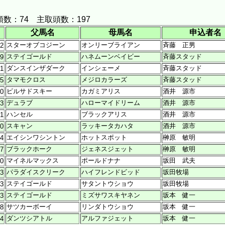
 落札頭数：74 主取頭数：197
父馬名
母馬名
申込者名
スターオブコジーン
オンリーブライアン
斉藤 正男
22
ステイゴールド
ハネムーンベイビー
斉藤スタッド
09
ダンスインザダーク
インシェーメ
斉藤スタッド
01
タマモクロス
メジロカラーズ
斉藤スタッド
15
ピルサドスキー
カガミアリス
酒井 源市
10
デュラブ
ハローマイドリーム
酒井 源市
23
ハンセル
ブラックアリス
酒井 源市
31
スキャン
ラッキータカハタ
酒井 源市
30
エイシンワシントン
ホットスポット
榊原 敏明
14
ブラックホーク
ジェネスジェット
榊原 敏明
07
マイネルマックス
ポールドナナ
坂田 武夫
30
パラダイスクリーク
ハイフレンドビッド
坂田牧場
23
ステイゴールド
サタントウショウ
坂田牧場
13
ステイゴールド
ミズサワスキヤネン
坂本 健一
03
サツカーボーイ
リンダトウショウ
坂本 健一
28
ダンツシアトル
アルファジェット
坂本 健一
14