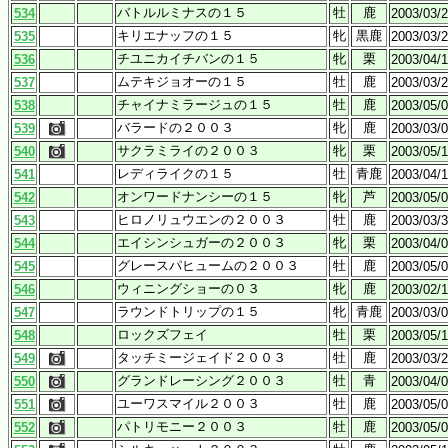
バトルルミナスの１５
牡
鹿
534
2003/03/
キリエナッフの１５
牝
黒鹿
535
2003/03/
チユニカイチバンの１５
牝
栗
536
2003/04/
ムテキジョオーの１５
牡
鹿
537
2003/03/
チャイナミラージュの１５
牡
鹿
538
2003/05/
バラードの２００３
牝
鹿
539
2003/03/
サクラミライの２００３
牝
栗
540
2003/05/
レディライクの１５
牡
青鹿
541
2003/04/
オンワードナンシーの１５
牝
芦
542
2003/05/
ヒロノリュウエンの２００３
牡
鹿
543
2003/03/
エイシンシュガーの２００３
牝
栗
544
2003/04/
グレースパヒュームの２００３
牡
鹿
545
2003/05/
ウィニングショーの０３
牝
鹿
546
2003/02/
ラウンドトリップの１５
牝
青鹿
547
2003/03/
ロックズフェイ
牡
栗
548
2003/05/
タッチミージェイド２００３
牡
鹿
549
2003/03/
グランドレーシング２００３
牡
青
550
2003/04/
ユーワスマイル２００３
牡
鹿
551
2003/05/
パトリモニー２００３
牡
鹿
552
2003/05/