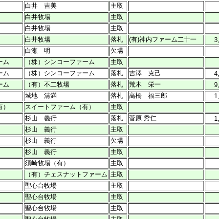
白井 吉美
主取
白井牧場
主取
白井牧場
主取
白井牧場
落札
(有)神内ファーム二十一
3
白瀬 明
欠場
ーム
（株）シンコーファーム
主取
ーム
（株）シンコーファーム
落札
吉澤 克己
4
ーム
（有）不二牧場
落札
荒木 栄一
9
城地 清満
落札
高橋 福三郎
1
有）
スイートファーム（有）
主取
杉山 義行
落札
菅原 秀仁
1
杉山 義行
主取
杉山 義行
欠場
杉山 義行
主取
須崎牧場（有）
主取
（有）チェスナットファーム
主取
聖心台牧場
主取
聖心台牧場
主取
聖心台牧場
主取