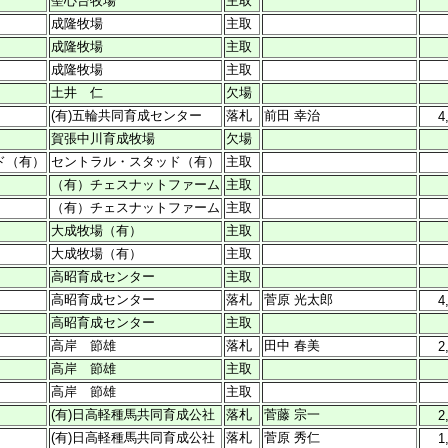
聖心台牧場
主取
成隆牧場
主取
成隆牧場
主取
成隆牧場
主取
土井 仁
欠場
(有)五輪共同育成センター
落札
前田 幸治
4
賀張中川育成牧場
欠場
ド（有）
セントラル・スタッド（有）
主取
（有）チェスナットファーム
主取
（有）チェスナットファーム
主取
大成牧場（有）
主取
大成牧場（有）
主取
高昭育成センター
主取
高昭育成センター
落札
菅原 光太郎
4
高昭育成センター
主取
高岸 節雄
落札
田中 春美
2
高岸 節雄
主取
高岸 節雄
主取
(有)日高軽種馬共同育成公社
落札
菅藤 宗一
2
(有)日高軽種馬共同育成公社
落札
菅原 秀仁
1