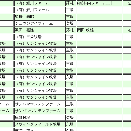
（有）鮫川ファーム
落札
(有)神内ファーム二十一
3
（有）鮫川ファーム
主取
猿橋 義昭
主取
シュウジデイファーム
欠場
沢田 嘉隆
落札
岡田 牧雄
4
（有）三栄牧場
主取
牧場
（有）サンシャイン牧場
主取
牧場
（有）サンシャイン牧場
主取
牧場
（有）サンシャイン牧場
主取
牧場
（有）サンシャイン牧場
主取
牧場
（有）サンシャイン牧場
主取
牧場
（有）サンシャイン牧場
欠場
牧場
（有）サンシャイン牧場
主取
牧場
（有）サンシャイン牧場
主取
牧場
（有）サンシャイン牧場
主取
ァーム
サンバマウンテンファーム
主取
ァーム
サンバマウンテンファーム
主取
庄野牧場
欠場
スウィングフィールド牧場
欠場
鹿戸 正幸
欠場