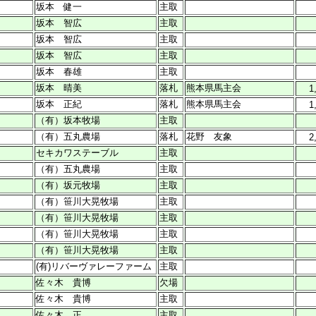
坂本 健一
主取
坂本 智広
主取
坂本 智広
主取
坂本 智広
主取
坂本 春雄
主取
坂本 晴美
落札
熊本県馬主会
1
坂本 正紀
落札
熊本県馬主会
1
（有）坂本牧場
主取
（有）五丸農場
落札
花野 友象
2
セキカワステーブル
主取
（有）五丸農場
主取
（有）坂元牧場
主取
（有）笹川大晃牧場
主取
（有）笹川大晃牧場
主取
（有）笹川大晃牧場
主取
（有）笹川大晃牧場
主取
(有)リバーヴァレーファーム
主取
佐々木 貴博
欠場
佐々木 貴博
主取
佐々木 正
主取