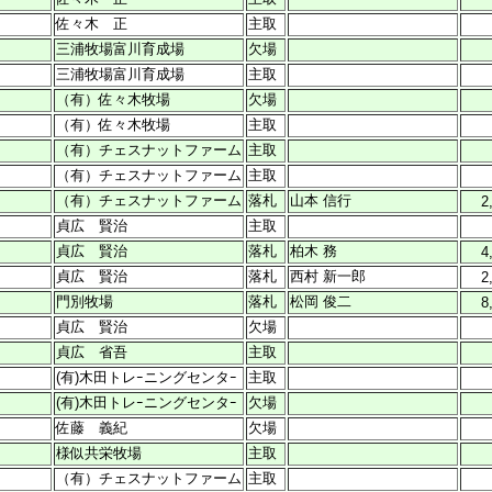
佐々木 正
主取
三浦牧場富川育成場
欠場
三浦牧場富川育成場
主取
（有）佐々木牧場
欠場
（有）佐々木牧場
主取
（有）チェスナットファーム
主取
（有）チェスナットファーム
主取
（有）チェスナットファーム
落札
山本 信行
2
貞広 賢治
主取
貞広 賢治
落札
柏木 務
4
貞広 賢治
落札
西村 新一郎
2
門別牧場
落札
松岡 俊二
8
貞広 賢治
欠場
貞広 省吾
主取
(有)木田トレｰニングセンタｰ
主取
(有)木田トレｰニングセンタｰ
欠場
佐藤 義紀
欠場
様似共栄牧場
主取
（有）チェスナットファーム
主取