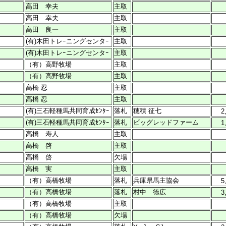
高田 幸夫
主取
高田 幸夫
主取
高田 良一
主取
(有)木田トレｰニングセンタｰ
主取
(有)木田トレｰニングセンタｰ
主取
（有）高野牧場
主取
（有）高野牧場
主取
高橋 忍
主取
高橋 忍
主取
(有)三石軽種馬共同育成ｾﾝﾀｰ
落札
穂積 征七
2
(有)三石軽種馬共同育成ｾﾝﾀｰ
落札
ビッグレッドファーム
1
高橋 寿人
主取
高橋 啓
主取
高橋 啓
欠場
高橋 実
主取
（有）高橋牧場
落札
兵庫県馬主協会
5
（有）高橋牧場
落札
村中 徳広
3
（有）高橋牧場
主取
（有）高橋牧場
欠場