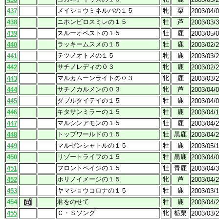
メイショウミネルバの１５
牝
栗
437
2003/04/
ニホンピロスミレの１５
牡
芦
438
2003/03/
スルーオベストの１５
牡
鹿
439
2003/05/
ラッキームスメの１５
牡
鹿
440
2003/02/
テツノオトメの１５
牝
鹿
441
2003/03/
サチノレディの０３
牝
鹿
442
2003/02/
マルカムーンライトの０３
牝
鹿
443
2003/03/
サチノカルメンの０３
牝
芦
444
2003/04/
ダブルタイテイの１５
牡
鹿
445
2003/04/
キタサンミラーの１５
牡
鹿
446
2003/04/
マルシンアモンの１５
牡
鹿
447
2003/04/
トップワールドの１５
牡
黒鹿
448
2003/04/
マルゼンシャトルの１５
牡
鹿
449
2003/05/
リゾートライフの１５
牡
黒鹿
450
2003/04/
フロントペイジの１５
牡
青鹿
451
2003/04/
ホリノイメージの１５
牝
芦
452
2003/04/
ヤマショウコロナの１５
牡
鹿
453
2003/03/
君をのせて
牡
鹿
454
2003/04/
Ｃ・Ｓソング
牝
栃栗
455
2003/03/