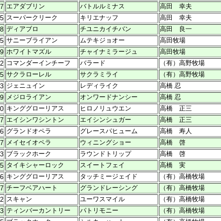
エアダブリン
バトルルミナス
高田 幸夫
27
スーパークリーク
キリエナッフ
高田 幸夫
25
ディアブロ
チユニカイチバン
高田 良一
18
サニーブライアン
ムテキジョオー
高田牧場
25
ホワイトマズル
チャイナミラージュ
高田牧場
09
コマンダーインチーフ
バラード
（有）高野牧場
02
サクラローレル
サクラミライ
（有）高野牧場
15
ジェニュイン
レディライク
高橋 忍
13
メジロライアン
オンワードナンシー
高橋 忍
09
キンググローリアス
ヒロノリュウエン
高橋 正三
30
エイシンワシントン
エイシンシュガー
高橋 正三
07
グランドオペラ
グレースパヒューム
高橋 寿人
06
メイセイオペラ
ウィニングショー
高橋 啓
17
ブラックホーク
ラウンドトリップ
高橋 啓
03
タイキシャーロック
スイートフェイ
高橋 実
15
キンググローリアス
タッチミージェイド
（有）高橋牧場
26
チーフベアハート
グランドレーシング
（有）高橋牧場
07
スキャン
ユーワスマイル
（有）高橋牧場
02
ティンバーカントリー
パトリモニー
（有）高橋牧場
03