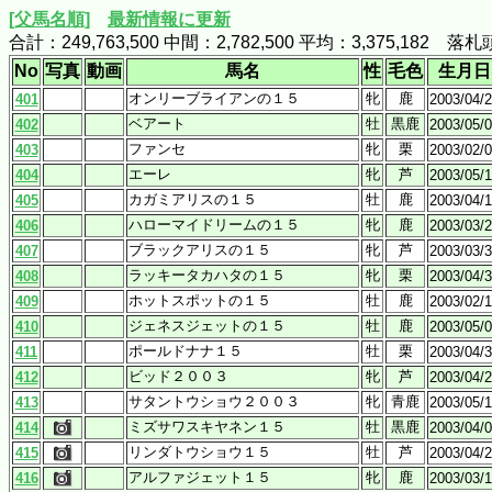
[父馬名順]
最新情報に更新
合計：249,763,500 中間：2,782,500 平均：3,375,182
No
写真
動画
馬名
性
毛色
生月日
オンリーブライアンの１５
牝
鹿
401
2003/04/
ベアート
牡
黒鹿
402
2003/05/
ファンセ
牝
栗
403
2003/02/
エーレ
牝
芦
404
2003/05/
カガミアリスの１５
牡
鹿
405
2003/04/
ハローマイドリームの１５
牝
鹿
406
2003/03/
ブラックアリスの１５
牝
芦
407
2003/03/
ラッキータカハタの１５
牝
栗
408
2003/04/
ホットスポットの１５
牡
鹿
409
2003/02/
ジェネスジェットの１５
牡
鹿
410
2003/05/
ポールドナナ１５
牡
栗
411
2003/04/
ビッド２００３
牝
芦
412
2003/04/
サタントウショウ２００３
牝
青鹿
413
2003/05/
ミズサワスキヤネン１５
牡
黒鹿
414
2003/04/
リンダトウショウ１５
牡
芦
415
2003/04/
アルファジェット１５
牝
鹿
416
2003/03/