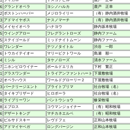
11
グランドオペラ
ヨシノハルカ
鹿戸 正幸
26
ボストンハーバー
メジロライリー
（有）静内酒井牧場
22
アドマイヤボス
ナスノマーチ
（有）静内酒井牧場
13
メイセイオペラ
ハナヨウ
静内坂本牧場
15
ウイングアロー
フレグラントローズ
静内ファーム
15
ステイゴールド
ミッドナイトムーン
静内ファーム
25
ワレンダー
テツノタイトル
渋谷 一郎
30
トウカイテイオー
マリービクトワール
島瀬 順一
16
ミシル
タケノローズ
清水ファーム
04
ニホンピロウイナー
ポールドエリカ
下村 繁正
27
グラスワンダー
トライアンファントハート
下屋敷牧場
01
オペラハウス
ワールドグローリー２
下屋敷牧場
12
パークリージエント
ブライトプリマ
社台牧場（名）
23
タイキブリザード
ヒロポーラ
社台牧場（名）
25
ライブリーワン
バントウショウ
修栄牧場
18
エブロス
コウマンジョイナー
（有）昭和牧場
18
デザートキング
マチカネエルベ
（有）昭和牧場
06
ピルサドスキー
レヴドフェ
正和山本牧場
26
アドマイヤベガ
ロングバージン
正和山本牧場
25