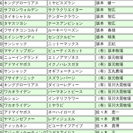
キンググローリアス
ミヤビスズラン
坂本 健一
26
サフロンウォルデン
サクラクリエイター
坂本 智広
02
タイキシャトル
テンダークラウン
坂本 智広
01
タヤスツヨシ
ナースアンビション
坂本 智広
15
フサイチコンコルド
ルーキーリーズン
坂本 春雄
24
エイシンサンディ
センゴクルビー
坂本 晴美
15
サンシャック
ニットーマックス
坂本 正紀
10
マヤノトップガン
ビューティスカット
（有）坂本牧場
20
ニューイングランド
エミノアマゾネス
（有）坂元牧場
29
アドマイヤボス
イクノハレスガタ
（有）坂元牧場
30
サンシャック
オギフォーチューン
（有）五丸農場
16
フサイチソニック
スズランバージ
（有）坂元牧場
30
キンググローリアス
ダイコーレディー
（有）笹川大晃牧場
24
ワカオライデン
パーマネントピース
（有）笹川大晃牧場
02
ルション
インテリフラワー
（有）笹川大晃牧場
22
ワカオライデン
ミヤラビ
（有）笹川大晃牧場
05
アドマイヤボス
ネーハイローズ
佐々木 恵一
01
ヤマニンゼファー
レディジュエル
佐々木 貴博
21
ティッカネン
ビユーテイフアイブ
佐々木 貴博
21
アジュディケーティング
コガネアイリス
佐々木 正
20