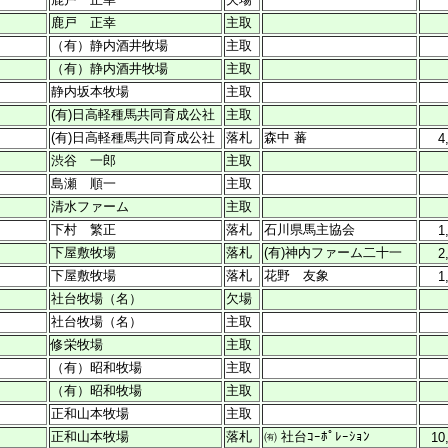
鹿戸 正幸
主取
（有）静内酒井牧場
主取
（有）静内酒井牧場
主取
静内坂本牧場
主取
(有)日高軽種馬共同育成公社
主取
(有)日高軽種馬共同育成公社
落札
森中 蕃
4
渋谷 一郎
主取
島瀬 順一
主取
清水ファーム
主取
下村 繁正
落札
石川県馬主協会
1
下屋敷牧場
落札
(有)神内ファーム二十一
2
下屋敷牧場
落札
花野 友象
1
社台牧場（名）
欠場
社台牧場（名）
主取
修栄牧場
主取
（有）昭和牧場
主取
（有）昭和牧場
主取
正和山本牧場
主取
正和山本牧場
落札
㈲ 社台ｺｰﾎﾟﾚｰｼｮﾝ
10