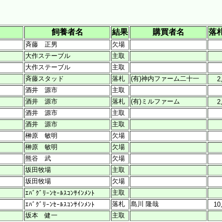
飼養者名
結果
購買者名
落札
斉藤 正男
欠場
大作ステーブル
主取
大作ステーブル
主取
斉藤スタッド
落札
(有)神内ファーム二十一
2
酒井 源市
主取
酒井 源市
落札
(有)ミルファーム
2
酒井 源市
主取
酒井 源市
主取
榊原 敏明
欠場
榊原 敏明
欠場
熊谷 武
欠場
坂田牧場
主取
坂田牧場
欠場
主取
ｴﾊﾞｸﾞﾘｰﾝｾｰﾙｽｺﾝｻｲﾝﾒﾝﾄ
落札
島川 隆哉
ｴﾊﾞｸﾞﾘｰﾝｾｰﾙｽｺﾝｻｲﾝﾒﾝﾄ
10
坂本 健一
主取