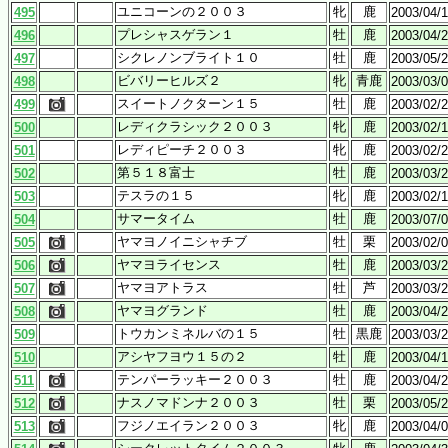
ユニコーンの２００３
牝
鹿
495
2003/04/
プレシャスゲラン１
牡
鹿
496
2003/04/
シクレノンブライト１０
牡
鹿
497
2003/05/
ビバリーヒルズ２
牝
青鹿
498
2003/03/
スイートノクターン１５
牡
鹿
499
2003/02/
レディクラシック２００３
牝
鹿
500
2003/02/
レディピーチ２００３
牝
鹿
501
2003/02/
第５１８富士
牡
鹿
502
2003/03/
テスラの１５
牝
鹿
503
2003/02/
サマータイム
牡
鹿
504
2003/07/
ヤマヨノイニシャチブ
牡
栗
505
2003/02/
ヤマヨライセンス
牡
鹿
506
2003/03/
ヤマヨアトラス
牡
芦
507
2003/03/
ヤマヨグランド
牡
鹿
508
2003/04/
トウカンミネルバの１５
牡
黒鹿
509
2003/03/
アシヤフヨウ１５の２
牡
鹿
510
2003/04/
テンパーラッキー２００３
牡
鹿
511
2003/04/
ナスノマドンナ２００３
牡
栗
512
2003/05/
フジノエイラン２００３
牝
鹿
513
2003/04/