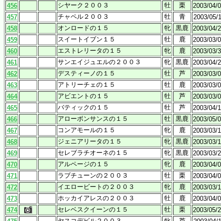
シヤーク２００３
牡
栗
456
2003/04/
チャペル２００３
牡
青
457
2003/05/
オンロードの１５
牝
黒鹿
458
2003/04/
スイートイブン１５
牡
鹿
459
2003/03/
エストレリータの１５
牝
鹿
460
2003/03/
サンエイジュエルの２００３
牝
黒鹿
461
2003/04/
デスティーノの１５
牡
芦
462
2003/03/
アトリーチェの１５
牡
鹿
463
2003/03/
アビエントの１５
牡
芦
464
2003/03/
バティックの１５
牡
芦
465
2003/04/
アローボンサンスの１５
牡
黒鹿
466
2003/05/
コンアモールの１５
牝
鹿
467
2003/03/
ジェニアリータの１５
牝
黒鹿
468
2003/03/
セレブラチオーネの１５
牝
黒鹿
469
2003/03/
アルページの１５
牝
鹿
470
2003/04/
ラブチューンの２００３
牡
栗
471
2003/04/
イエロービートの２００３
牝
鹿
472
2003/03/
ホッカイアレスの２００３
牡
鹿
473
2003/04/
セレベスクイーンの１５
牡
栗
474
2003/05/
ヤスコデビル２００３
牝
芦