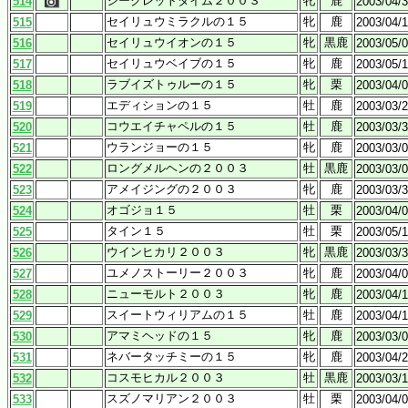
シークレットタイム２００３
牝
鹿
514
2003/04/
セイリュウミラクルの１５
牝
鹿
515
2003/04/
セイリュウイオンの１５
牝
黒鹿
516
2003/05/
セイリュウベイブの１５
牝
鹿
517
2003/05/
ラブイズトゥルーの１５
牝
栗
518
2003/04/
エディションの１５
牡
鹿
519
2003/03/
コウエイチャペルの１５
牡
鹿
520
2003/03/
ウランジョーの１５
牝
鹿
521
2003/03/
ロングメルヘンの２００３
牡
黒鹿
522
2003/03/
アメイジングの２００３
牝
鹿
523
2003/03/
オゴジョ１５
牡
栗
524
2003/04/
タイン１５
牡
栗
525
2003/05/
ウインヒカリ２００３
牝
黒鹿
526
2003/03/
ユメノストーリー２００３
牝
鹿
527
2003/04/
ニューモルト２００３
牝
鹿
528
2003/04/
スイートウィリアムの１５
牡
鹿
529
2003/04/
アマミヘッドの１５
牝
鹿
530
2003/03/
ネバータッチミーの１５
牝
鹿
531
2003/04/
コスモヒカル２００３
牡
黒鹿
532
2003/03/
スズノマリアン２００３
牡
栗
533
2003/04/