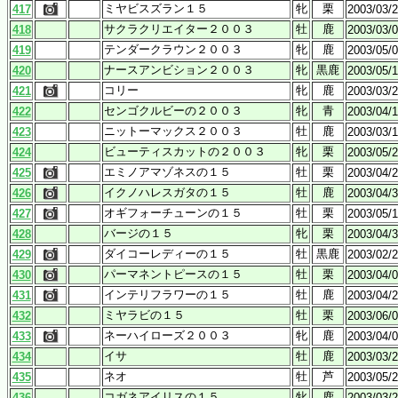
ミヤビスズラン１５
牝
栗
417
2003/03/
サクラクリエイター２００３
牡
鹿
418
2003/03/
テンダークラウン２００３
牝
鹿
419
2003/05/
ナースアンビション２００３
牝
黒鹿
420
2003/05/
コリー
牝
鹿
421
2003/03/
センゴクルビーの２００３
牝
青
422
2003/04/
ニットーマックス２００３
牡
鹿
423
2003/03/
ビューティスカットの２００３
牝
栗
424
2003/05/
エミノアマゾネスの１５
牡
栗
425
2003/04/
イクノハレスガタの１５
牡
鹿
426
2003/04/
オギフォーチューンの１５
牡
栗
427
2003/05/
バージの１５
牝
栗
428
2003/04/
ダイコーレディーの１５
牡
黒鹿
429
2003/02/
パーマネントピースの１５
牡
栗
430
2003/04/
インテリフラワーの１５
牡
鹿
431
2003/04/
ミヤラビの１５
牡
栗
432
2003/06/
ネーハイローズ２００３
牝
鹿
433
2003/04/
イサ
牡
鹿
434
2003/03/
ネオ
牡
芦
435
2003/05/
コガネアイリスの１５
牝
鹿
436
2003/03/