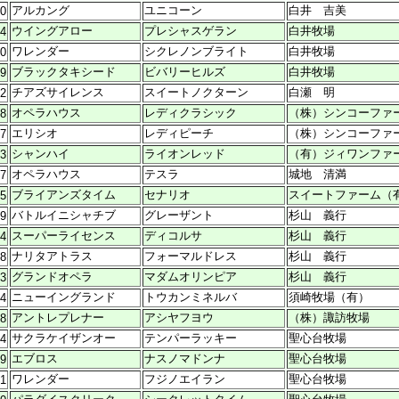
アルカング
ユニコーン
白井 吉美
10
ウイングアロー
プレシャスゲラン
白井牧場
24
ワレンダー
シクレノンブライト
白井牧場
20
ブラックタキシード
ビバリーヒルズ
白井牧場
09
チアズサイレンス
スイートノクターン
白瀬 明
22
オペラハウス
レディクラシック
（株）シンコーファ
18
エリシオ
レディピーチ
（株）シンコーファ
27
シャンハイ
ライオンレッド
（有）ジィワンファ
23
オペラハウス
テスラ
城地 清満
17
ブライアンズタイム
セナリオ
スイートファーム（
05
バトルイニシャチブ
グレーザント
杉山 義行
09
スーパーライセンス
ディコルサ
杉山 義行
24
ナリタアトラス
フォーマルドレス
杉山 義行
28
グランドオペラ
マダムオリンピア
杉山 義行
23
ニューイングランド
トウカンミネルバ
須崎牧場（有）
24
アントレプレナー
アシヤフヨウ
（株）諏訪牧場
18
サクラケイザンオー
テンパーラッキー
聖心台牧場
24
エブロス
ナスノマドンナ
聖心台牧場
29
ワレンダー
フジノエイラン
聖心台牧場
01