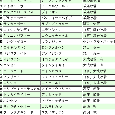
パラダイスクリーク
シークレットタイム
聖心台牧場
30
マイネルラヴ
ミラクルワールド
成隆牧場
13
キンググローリアス
ブイイオン
成隆牧場
08
ブラックホーク
パシフィックベイブ
成隆牧場
18
サツカーボーイ
ラブイズトゥルー
瀬口 信正
06
エイシンサンディ
エディション
（有）瀬戸牧場
29
ヤマニンゼファー
コウエイチャペル
（有）瀬戸牧場
30
キングヘイロー
ウランジョー
セントラル・スタッ
05
ロイヤルタッチ
ロングメルヘン
惣田 英幸
07
メジロブライト
アメイジング
惣田 英幸
30
オジジアン
オゴジョタイセイ
大成牧場（有）
01
ハンセル
タインタイセイ
大成牧場（有）
15
エアジハード
ウインヒカリ
（有）大北牧場
31
アフリート
ユメノストーリー
（有）大北牧場
04
エリシオ
ニューモルト
（有）大北牧場
18
クリプティックラスカル
スイートウィリアム
高岸 節雄
18
トウカイテイオー
アマミヘッド
高岸 節雄
09
ハンセル
ネバータッチミー
高岸 節雄
20
サクラチトセオー
コスモヒカル
高瀬 敦
18
ブラックタキシード
スズノマリアン
高瀬 敦
06