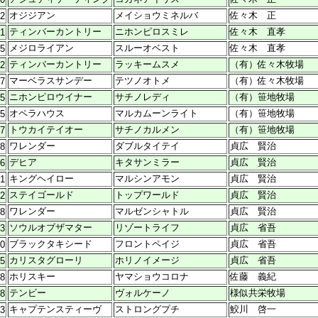
オジジアン
メイショウミネルバ
佐々木 正
02
ティンバーカントリー
ニホンピロスミレ
佐々木 直孝
31
メジロライアン
スルーオベスト
佐々木 直孝
05
ティンバーカントリー
ラッキームスメ
（有）佐々木牧場
22
マーベラスサンデー
テツノオトメ
（有）佐々木牧場
27
ニホンピロウイナー
サチノレディ
（有）笹地牧場
25
オペラハウス
マルカムーンライト
（有）笹地牧場
25
トウカイテイオー
サチノカルメン
（有）笹地牧場
07
ワレンダー
ダブルタイテイ
貞広 賢治
08
デヒア
キタサンミラー
貞広 賢治
16
キングヘイロー
マルシンアモン
貞広 賢治
21
ステイゴールド
トップワールド
貞広 賢治
22
ワレンダー
マルゼンシャトル
貞広 賢治
18
ソウルオブザマター
リゾートライフ
貞広 省吾
03
ブラックタキシード
フロントペイジ
貞広 省吾
30
カリスタグローリ
ホリノイメージ
貞広 省吾
25
ホリスキー
ヤマショウコロナ
佐藤 義紀
18
テンビー
ヴォルケーノ
様似共栄牧場
28
キャプテンスティーヴ
ストロングプチ
鮫川 啓一
23