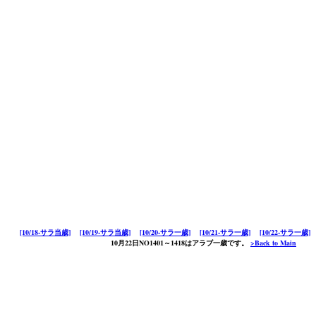
[10/18-サラ当歳]
[10/19-サラ当歳]
[10/20-サラ一歳]
[10/21-サラ一歳]
[10/22-サラ一歳]
10月22日NO1401～1418はアラブ一歳です。
>Back to Main