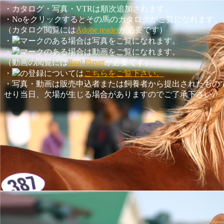
・カタログ・写真・VTRは順次追加されます。
・Noをクリックするとその馬のカタログがご覧になれます。
（カタログ閲覧には
Adobe reader
が必要です）
・
マークのある場合は写真をご覧になれます。
・
マークのある場合は動画をご覧になれます。
（動画の閲覧には
Real Player
が必要です）
・
の登録については
こちらをご覧下さい。
・写真・動画は販売申込者または飼養者から提出されたもの
せり当日、欠場が生じる場合がありますのでご了承下さい。