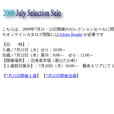
こちらは、2009年7月21・22日開催のセレクションセール
※オンラインカタログ閲覧には
Adobe Reader
が必要です
【日 時】：
１歳／7月21日（火）せり：10:00～
当歳／7月22日（水）展示：9:00～ せり：12:00～
【開催場所】：北海道市場（新ひだか町）
【１歳前日展示】：7月20日（月）10:00～ 厩舎エリアに
【
7月21日開催１歳
】 【
7月22日開催当歳
】