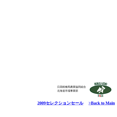
日高軽種馬農業協同組合
北海道市場事業部
2009セレクションセール
>Back to Main