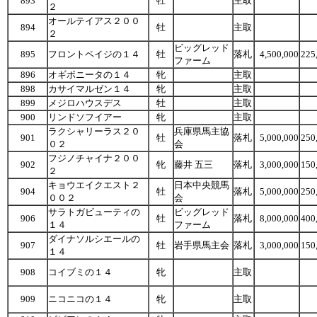
893
牡
主取
２
オールテイアス２００
894
牡
主取
２
ビッグレッド
895
フロントペイジの１４
牡
落札
4,500,000
225
ファーム
896
オギボニータの１４
牝
主取
898
カサイマルゼン１４
牝
主取
899
メジロハウスデス
牡
主取
900
リンドソフイアー
牝
主取
ラクシャリーラス２０
兵庫県馬主協
901
牡
落札
5,000,000
250
０２
会
フジノチャイナ２００
902
牝
藤井 五三
落札
3,000,000
150
２
キョウエイクエスト２
日本中央競馬
904
牡
落札
5,000,000
250
００２
会
サラトガビューティの
ビッグレッド
906
牡
落札
8,000,000
400
１４
ファーム
ダイナソルシエールの
907
牡
岩手県馬主会
落札
3,000,000
150
１４
908
コイブミの１４
牝
主取
909
ニコニコの１４
牝
主取