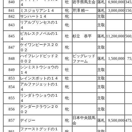
840
牡
岩手県馬主会
落札
6,900,000
345
４
841
ミスジョリアン１４
牝
芹澤 精一
落札
3,000,000
150
842
サンハート１４
牝
主取
リアルプリンセスの１
843
牝
主取
４
ピカレスクノベルの１
845
牡
杉立 恭平
落札
11,200,000
560
４
ケイワンビーナス２０
847
牝
主取
０２
ハイフレンドビッド２
ビッグレッド
848
牝
落札
1,500,000
75
００２
ファーム
シンミストウショウの
849
牡
主取
１４
853
レインスポットの１４
牡
主取
アルファジェットの１
854
牝
主取
４
リンダトウショウの１
855
牝
主取
４
テンダークラウン２０
856
牝
主取
０２
日本中央競馬
857
デイジー
牝
落札
9,500,000
475
会
ファーストグッドの１
861
牝
主取