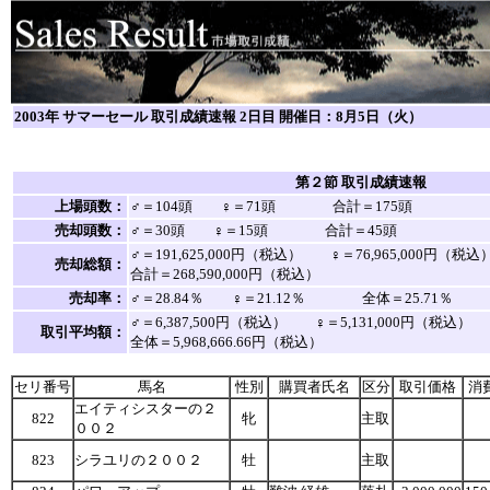
2003年 サマーセール 取引成績速報 2日目 開催日：8月5日（火）
第２節 取引成績速報
上場頭数：
♂＝104頭 ♀＝71頭 合計＝175頭
売却頭数：
♂＝30頭 ♀＝15頭 合計＝45頭
♂＝191,625,000円（税込） ♀＝76,965,000円
売却総額：
合計＝268,590,000円（税込）
売却率：
♂＝28.84％ ♀＝21.12％ 全体＝25.71％
♂＝6,387,500円（税込） ♀＝5,131,000円（税込
取引平均額：
全体＝5,968,666.66円（税込）
セリ番号
馬名
性別
購買者氏名
区分
取引価格
消
エイティシスターの２
822
牝
主取
００２
823
シラユリの２００２
牡
主取