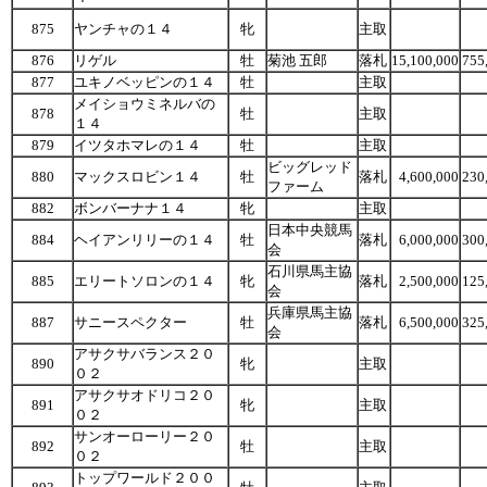
875
ヤンチャの１４
牝
主取
876
リゲル
牡
菊池 五郎
落札
15,100,000
755
877
ユキノベッピンの１４
牡
主取
メイショウミネルバの
878
牡
主取
１４
879
イツタホマレの１４
牡
主取
ビッグレッド
880
マックスロビン１４
牡
落札
4,600,000
230
ファーム
882
ボンバーナナ１４
牝
主取
日本中央競馬
884
ヘイアンリリーの１４
牡
落札
6,000,000
300
会
石川県馬主協
885
エリートソロンの１４
牝
落札
2,500,000
125
会
兵庫県馬主協
887
サニースペクター
牡
落札
6,500,000
325
会
アサクサバランス２０
890
牝
主取
０２
アサクサオドリコ２０
891
牝
主取
０２
サンオーローリー２０
892
牡
主取
０２
トップワールド２００