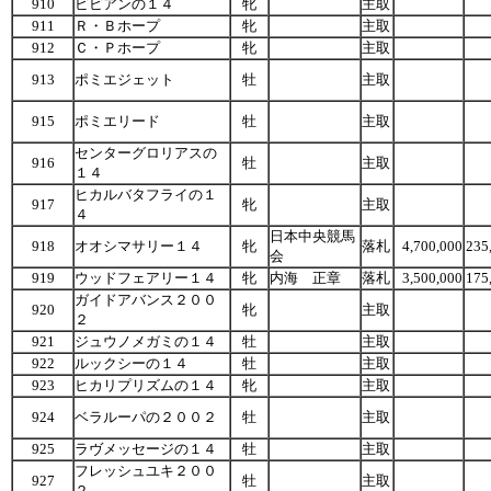
910
ビビアンの１４
牝
主取
911
Ｒ・Ｂホープ
牝
主取
912
Ｃ・Ｐホープ
牝
主取
913
ポミエジェット
牡
主取
915
ポミエリード
牡
主取
センターグロリアスの
916
牡
主取
１４
ヒカルバタフライの１
917
牝
主取
４
日本中央競馬
918
オオシマサリー１４
牝
落札
4,700,000
235
会
919
ウッドフェアリー１４
牝
内海 正章
落札
3,500,000
175
ガイドアバンス２００
920
牝
主取
２
921
ジュウノメガミの１４
牡
主取
922
ルックシーの１４
牡
主取
923
ヒカリプリズムの１４
牝
主取
924
ベラルーパの２００２
牡
主取
925
ラヴメッセージの１４
牡
主取
フレッシュユキ２００
927
牡
主取
２