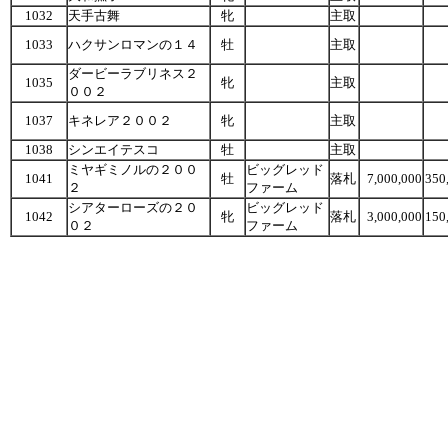
1032
天手古舞
牝
主取
1033
ハクサンロマンの１４
牡
主取
ダービーラブリネス２
1035
牝
主取
００２
1037
キネレア２００２
牝
主取
1038
シンエイテスコ
牡
主取
ミヤギミノルの２００
ビッグレッド
1041
牡
落札
7,000,000
350
２
ファーム
シアターローズの２０
ビッグレッド
1042
牝
落札
3,000,000
150
０２
ファーム