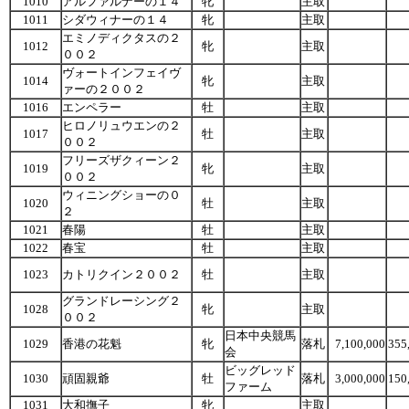
1010
アルファルナーの１４
牝
主取
1011
シダウィナーの１４
牝
主取
エミノディクタスの２
1012
牝
主取
００２
ヴォートインフェイヴ
1014
牝
主取
ァーの２００２
1016
エンペラー
牡
主取
ヒロノリュウエンの２
1017
牡
主取
００２
フリーズザクィーン２
1019
牝
主取
００２
ウィニングショーの０
1020
牡
主取
２
1021
春陽
牡
主取
1022
春宝
牡
主取
1023
カトリクイン２００２
牡
主取
グランドレーシング２
1028
牝
主取
００２
日本中央競馬
1029
香港の花魁
牝
落札
7,100,000
355
会
ビッグレッド
1030
頑固親爺
牡
落札
3,000,000
150
ファーム
1031
大和撫子
牝
主取