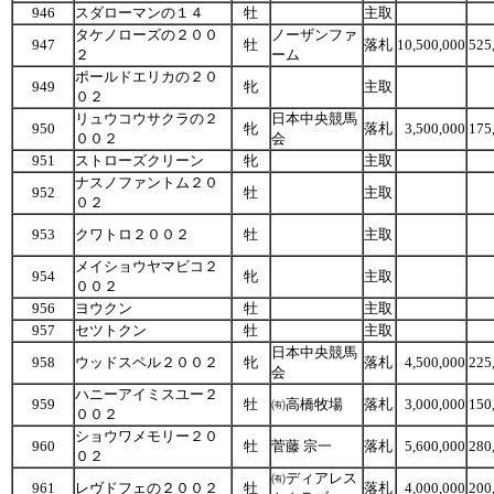
946
スダローマンの１４
牡
主取
タケノローズの２００
ノーザンファ
947
牡
落札
10,500,000
525
２
ーム
ポールドエリカの２０
949
牝
主取
０２
リュウコウサクラの２
日本中央競馬
950
牝
落札
3,500,000
175
００２
会
951
ストローズクリーン
牝
主取
ナスノファントム２０
952
牡
主取
０２
953
クワトロ２００２
牡
主取
メイショウヤマビコ２
954
牝
主取
００２
956
ヨウクン
牡
主取
957
セツトクン
牡
主取
日本中央競馬
958
ウッドスペル２００２
牝
落札
4,500,000
225
会
ハニーアイミスユー２
959
牡
㈲高橋牧場
落札
3,000,000
150
００２
ショウワメモリー２０
960
牡
菅藤 宗一
落札
5,600,000
280
０２
㈲ディアレス
961
レヴドフェの２００２
牡
落札
4,000,000
200