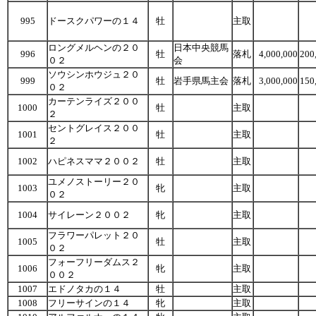
995
ドースクパワーの１４
牡
主取
ロングメルヘンの２０
日本中央競馬
996
牡
落札
4,000,000
200
０２
会
ソウシンホウジュ２０
999
牡
岩手県馬主会
落札
3,000,000
150
０２
カーテンライズ２００
1000
牡
主取
２
セントグレイス２００
1001
牡
主取
２
1002
ハピネスママ２００２
牡
主取
ユメノストーリー２０
1003
牝
主取
０２
1004
サイレーン２００２
牝
主取
フラワーパレット２０
1005
牡
主取
０２
フォーフリーダムス２
1006
牝
主取
００２
1007
エドノタカの１４
牡
主取
1008
フリーサインの１４
牝
主取