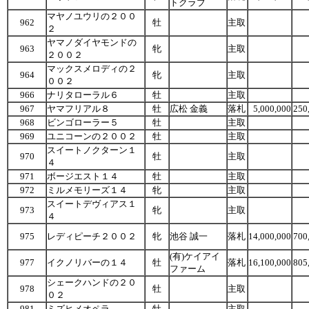
トクラブ
マヤノユウリの２００
962
牡
主取
２
ヤマノダイヤモンドの
963
牝
主取
２００２
マックスメロディの２
964
牝
主取
００２
966
ナリタローラル６
牡
主取
967
ヤマフリアル８
牡
広松 金義
落札
5,000,000
250
968
ビンゴローラー５
牡
主取
969
ユニコーンの２００２
牡
主取
スイートノクターン１
970
牡
主取
４
971
ボージエスト１４
牡
主取
972
ミルメモリーズ１４
牝
主取
スイートデヴィアス１
973
牝
主取
４
975
レディピーチ２００２
牝
池谷 誠一
落札
14,000,000
700
(有)ケイアイ
977
イクノリバーの１４
牡
落札
16,100,000
805
ファーム
シェークハンドの２０
978
牡
主取
０２
981
ミズヒメオペラ
牡
主取