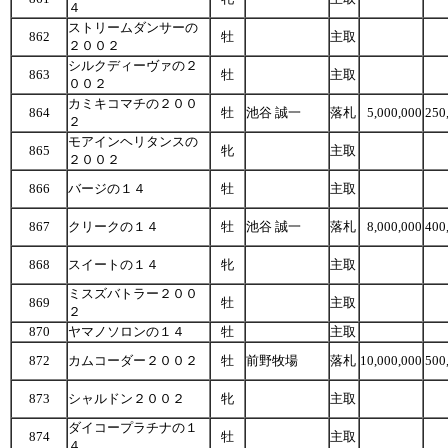
４
ストリームダンサーの
862
牡
主取
２００２
シルクディーヴァの２
863
牡
主取
００２
カミキコマチの２００
864
牡
池谷 誠一
落札
5,000,000
250
２
モアインヘリタンスの
865
牝
主取
２００２
866
バージの１４
牡
主取
867
クリークの１４
牡
池谷 誠一
落札
8,000,000
400
868
スイートの１４
牝
主取
ミスズバトラー２００
869
牡
主取
２
870
ヤマノソロンの１４
牡
主取
872
カムコーダー２００２
牡
前野牧場
落札
10,000,000
500
873
シャルドン２００２
牝
主取
ダイコープラチナの１
874
牡
主取
４