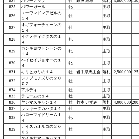
824
パワーアップ
牡
難波 経雄
落札
3,000,000
150
825
パワーガール
牝
主取
ユーワマドマアゼルの
826
牡
主取
１４
オギフォーチューンの
827
牡
主取
１４
イクノディクタスの１
828
牝
主取
４
カンキヨウトントンの
829
牝
主取
１４
ヘイセイジョオーの１
830
牝
主取
４
831
キリヒカリの１４
牡
岩手県馬主会
落札
2,500,000
125
シノブモチズリの２０
832
牡
主取
０２
834
アルディ
牡
主取
835
ラモームの１４
牡
主取
836
ヤシマスキャン１４
牡
竹本 いずみ
落札
4,000,000
200
837
ラッキータカハタ１４
牡
主取
ハローマイドリーム１
838
牝
主取
４
ナイスカオルコの２０
839
牡
主取
０２
タイキサマーキッス１