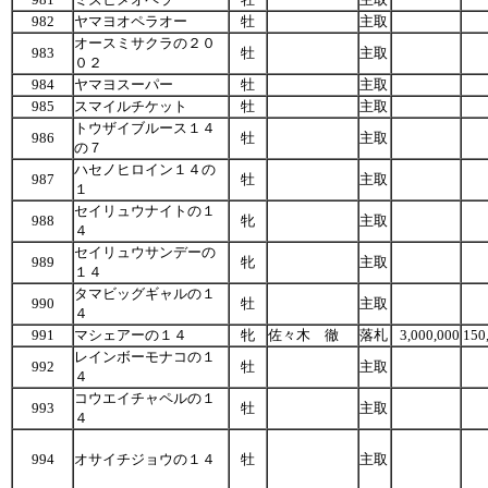
982
ヤマヨオペラオー
牡
主取
オースミサクラの２０
983
牡
主取
０２
984
ヤマヨスーパー
牡
主取
985
スマイルチケット
牡
主取
トウザイブルース１４
986
牡
主取
の７
ハセノヒロイン１４の
987
牡
主取
１
セイリュウナイトの１
988
牝
主取
４
セイリュウサンデーの
989
牝
主取
１４
タマビッグギャルの１
990
牡
主取
４
991
マシェアーの１４
牝
佐々木 徹
落札
3,000,000
150
レインボーモナコの１
992
牡
主取
４
コウエイチャペルの１
993
牡
主取
４
994
オサイチジョウの１４
牡
主取