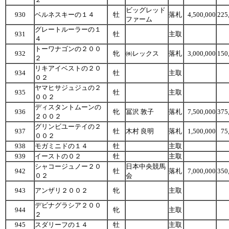
ビッグレッド
930
ベルネスキーの１４
牡
落札
4,500,000
225
ファーム
グレートルーラーの１
931
牡
主取
４
トーワナゴンの２００
932
牝
㈱レックス
落札
3,000,000
150
２
リキアイベストの２０
934
牡
主取
０２
ヤマヒサジュジュの２
935
牡
主取
００２
ディスタントムーンの
936
牝
冨沢 敦子
落札
7,500,000
375
２００２
グリンビユーテイの２
937
牡
木村 良明
落札
1,500,000
75
００２
938
モガミニドの１４
牡
主取
939
イーストの０２
牡
主取
シャコージュノー２０
日本中央競馬
942
牡
落札
7,000,000
350
０２
会
943
アンザリ２００２
牝
主取
デビナグラシア２００
944
牝
主取
２
945
スダリーフの１４
牡
主取