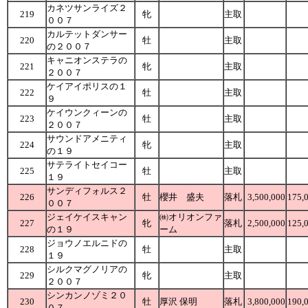
カネツサンライズ２
219
牝
主取
００７
カルテットダンサー
220
牡
主取
の２００７
キャニオンステラの
221
牝
主取
２００７
ケイアイポリスの１
222
牡
主取
９
ケイウンクィーンの
223
牡
主取
２００７
サウンドアメニティ
224
牝
主取
の１９
サテライトセイコー
225
牡
主取
１９
サンディフォルス２
226
牡
櫻井 盛夫
落札
3,500,000
175,
００７
ジェイケイスキャン
㈱オリオンファ
227
牝
落札
2,500,000
125,
の１９
ーム
ジョウノエルニドの
228
牡
主取
１９
シルクマグノリアの
229
牝
主取
２００７
シンカンノゾミ２０
230
牡
厚沢 保明
落札
3,800,000
190,
０７