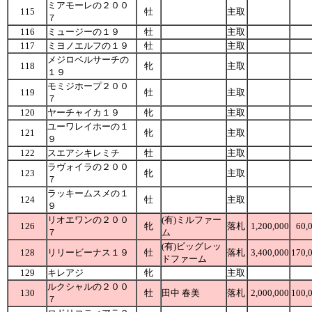
ミアモーレの２００
115
牡
主取
７
116
ミュージーの１９
牡
主取
117
ミヨノエルフの１９
牡
主取
メジロベルサーチの
118
牝
主取
１９
モミジホープ２００
119
牡
主取
７
120
ヤーチャイカ１９
牝
主取
ユーワレイホーの１
121
牝
主取
９
122
スエアシキレミチ
牡
主取
ラヴォイラの２００
123
牝
主取
７
ラッキームスメの１
124
牡
主取
９
リオエワンの２００
(有)ミルファー
126
牝
落札
1,200,000
60,
７
ム
(有)ビッグレッ
128
リリービーナス１９
牡
落札
3,400,000
170,
ドファーム
129
キレアジ
牝
主取
ルクシャルの２００
130
牡
田中 春美
落札
2,000,000
100,
７