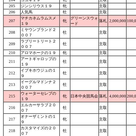
205
ジンシリウス１９
牝
主取
206
人気馬
牡
主取
マチカネムラムスメ
グリーンスウォ
207
牝
落札
2,000,000
100,
１９
ード
ミヤウンブランド２
208
牡
主取
００７
ラブリートリート２
209
牡
主取
００７
210
アロマホークの１９
牝
主取
アートギャロップの
211
牡
主取
１９
イブキホウジュの１
212
牡
主取
９
イーグルマドンナ２
213
牡
主取
００７
ウォーターセレブの
215
牝
日本中央競馬会
落札
4,000,000
200,
１９
エルカーサラブ２０
216
牡
主取
０７
オナーザミントの１
217
牝
主取
９
カスタマイズの２０
218
牡
主取
０７