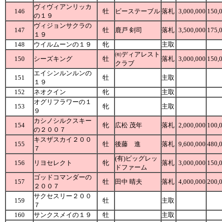
ヴィヴィアンリッカ
146
牡
ビーステーブル
落札
3,000,000
150,
の１９
ヴィジョンサクラの
147
牡
鹿戸 剣司
落札
3,500,000
175,
１９
148
ウイルムーンの１９
牝
主取
㈲ディアレスト
150
シーズキング
牡
落札
3,000,000
150,
クラブ
エイシンルンルンの
151
牡
主取
１９
152
ネオクイン
牝
主取
オグリフラワーの１
153
牝
主取
９
カシノシルクスキー
154
牝
広松 茂年
落札
2,000,000
100,
の２００７
キスザスカイ２００
155
牡
後藤 進
落札
9,600,000
480,
７
(有)ビッグレッ
156
リヨセレクト
牝
落札
3,000,000
150,
ドファーム
ゴッドコマンダーの
157
牡
田中 晴夫
落札
4,000,000
200,
２００７
サクセスリー２００
159
牡
主取
７
160
サンクスメイの１９
牡
主取