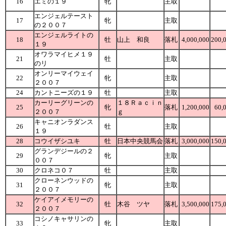
16
エミの１９
牝
主取
エンジェルテースト
17
牝
主取
の２００７
エンジェルライトの
18
牡
山上 和良
落札
4,000,000
200,
１９
オワラマイヒメ１９
21
牡
主取
のリ
オンリーマイウェイ
22
牝
主取
２００７
24
カントニーズの１９
牡
主取
カーリーグリーンの
１８Ｒａｃｉｎ
25
牝
落札
1,200,000
60,
２００７
ｇ
キャニオンラダンス
26
牡
主取
１９
28
コウイザシユキ
牡
日本中央競馬会
落札
3,000,000
150,
グランデジールの２
29
牝
主取
００７
30
クロネコ０７
牡
主取
クローネンウッドの
31
牝
主取
２００７
ケイアイメモリーの
32
牡
木谷 ツヤ
落札
3,500,000
175,
２００７
コシノキャサリンの
33
牝
主取