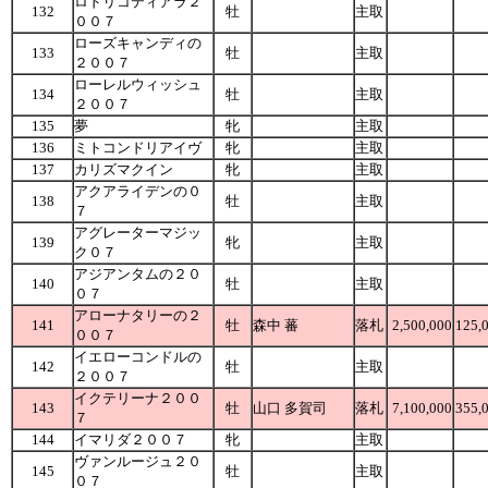
ロドリコティアラ２
132
牡
主取
００７
ローズキャンディの
133
牡
主取
２００７
ローレルウィッシュ
134
牡
主取
２００７
135
夢
牝
主取
136
ミトコンドリアイヴ
牝
主取
137
カリズマクイン
牝
主取
アクアライデンの０
138
牡
主取
７
アグレーターマジッ
139
牝
主取
ク０７
アジアンタムの２０
140
牡
主取
０７
アローナタリーの２
141
牡
森中 蕃
落札
2,500,000
125,
００７
イエローコンドルの
142
牡
主取
２００７
イクテリーナ２００
143
牡
山口 多賀司
落札
7,100,000
355,
７
144
イマリダ２００７
牝
主取
ヴァンルージュ２０
145
牡
主取
０７