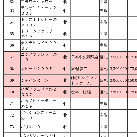
62
フラワーシャワー
牝
主取
テンザンミューズ２
63
牡
主取
００７
トラストトゲピーの
64
牝
主取
２００７
ドリームファミリー
65
牝
主取
の１９
ナムラヒスイの２０
66
牡
主取
０７
ニシノファンシーの
67
牝
日本中央競馬会
落札
3,500,000
175,
１９
68
ノビーの２００７
牡
富樫 賢二
落札
3,500,000
175,
(有)ビッグレッ
69
シャインヌーン
牝
落札
3,000,000
150,
ドファーム
ハギノジュリアの２
70
牝
松本 好雄
落札
2,500,000
125,
００７
ハセノビューティー
71
牡
主取
の１９
パッションストーム
72
牝
主取
の１９
73
パリの１９
牡
主取
バルカンホースの１