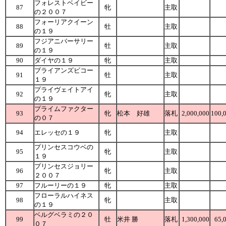
フォレストベイビー
87
牝
主取
の２００７
フォーリアクイーン
88
牡
主取
の１９
フジアニバーサリー
89
牡
主取
の１９
90
ダイヤの１９
牝
主取
ブライアンズビコー
91
牡
主取
１９
プライヴェイトアイ
92
牝
主取
の１９
プライムファクター
93
牝
松本 好雄
落札
2,000,000
100,
の０７
94
エレッセの１９
牝
主取
プリンセスコウベの
95
牝
主取
１９
プリンセスジョリー
96
牝
主取
２００７
97
フルーリーの１９
牝
主取
フローラルハイネス
98
牝
主取
の１９
ベルグベラミの２０
99
牡
米井 勝
落札
1,300,000
65,
０７