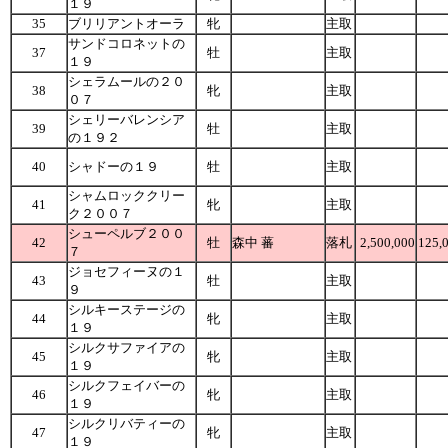
１９
35
ブリリアントオーラ
牝
主取
サンドコロネットの
37
牡
主取
１９
シェラムールの２０
38
牝
主取
０７
シェリーバレンシア
39
牡
主取
の１９２
40
シャドーの１９
牡
主取
シャムロッククリー
41
牝
主取
ク２００７
シューペルブ２００
42
牡
森中 蕃
落札
2,500,000
125,
７
ジョセフィーヌの１
43
牡
主取
９
シルキーステージの
44
牝
主取
１９
シルクサファイアの
45
牝
主取
１９
シルクフェイバーの
46
牝
主取
１９
シルクリバティーの
47
牝
主取
１９