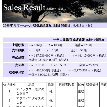
2008年 サマーセール 取引成績速報 1日目 開催日：8月18日（月）
サラ１歳 取引成績速報 16時42分現在
上場頭数：
♂＝126頭 ♀＝103頭 合計＝229頭
売却頭数：
♂＝42頭 ♀＝16頭 合計＝58頭
♂＝187,530,000円（税込） ♀＝44,415,000円
売却総額：
合計＝231,945,000円（税込）
売却率：
♂＝33.33％ ♀＝15.53％ 全体＝25.32％
♂＝4,465,000円（税込） ♀＝2,775,937円（税込
取引平均額：
全体＝3,999,051.72円（税込）
セリ番号
馬名
性別
購買者氏名
区分
取引価格
消費
アイラブユーモアの
1
牡
主取
２００７
アタゴパラダイスの
2
牝
主取
１９