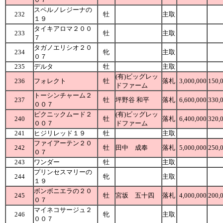
スペルノレジーナの
232
牡
主取
１９
タイキアロマ２００
233
牡
主取
７
タガノエリシオ２０
234
牝
主取
０７
235
デルタ
牡
主取
(有)ビッグレッ
236
フォレクト
牡
落札
3,000,000
150,
ドファーム
トーシンチャーム２
237
牡
坪野谷 和平
落札
6,600,000
330,
００７
ピクニックムード２
(有)ビッグレッ
240
牡
落札
6,400,000
320,
００７
ドファーム
241
ヒジリレッド１９
牡
主取
ファイアーテン２０
242
牡
田中 成奉
落札
5,000,000
250,
０７
243
ワンダー
牡
主取
プリンセスマリーの
244
牝
主取
１９
ボンボニエラの２０
245
牡
宮坂 五十四
落札
4,000,000
200,
０７
マイネコサージュ２
246
牝
主取
００７