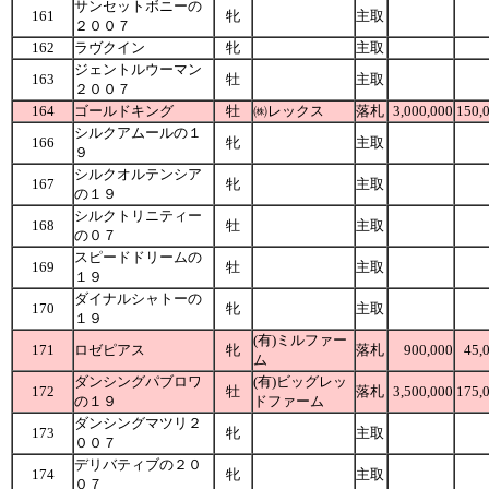
サンセットボニーの
161
牝
主取
２００７
162
ラヴクイン
牝
主取
ジェントルウーマン
163
牡
主取
２００７
164
ゴールドキング
牡
㈱レックス
落札
3,000,000
150,
シルクアムールの１
166
牝
主取
９
シルクオルテンシア
167
牝
主取
の１９
シルクトリニティー
168
牡
主取
の０７
スピードドリームの
169
牡
主取
１９
ダイナルシャトーの
170
牝
主取
１９
(有)ミルファー
171
ロゼピアス
牝
落札
900,000
45,
ム
ダンシングパブロワ
(有)ビッグレッ
172
牡
落札
3,500,000
175,
の１９
ドファーム
ダンシングマツリ２
173
牝
主取
００７
デリバティブの２０
174
牝
主取
０７