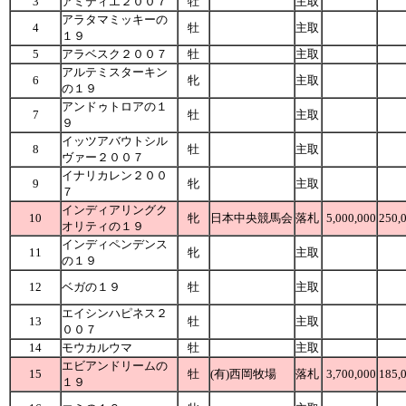
3
アミティエ２００７
牡
主取
アラタマミッキーの
4
牡
主取
１９
5
アラベスク２００７
牡
主取
アルテミスターキン
6
牝
主取
の１９
アンドゥトロアの１
7
牡
主取
９
イッツアバウトシル
8
牡
主取
ヴァー２００７
イナリカレン２００
9
牝
主取
７
インディアリングク
10
牝
日本中央競馬会
落札
5,000,000
250,
オリティの１９
インディペンデンス
11
牝
主取
の１９
12
ベガの１９
牡
主取
エイシンハピネス２
13
牡
主取
００７
14
モウカルウマ
牡
主取
エビアンドリームの
15
牡
(有)西岡牧場
落札
3,700,000
185,
１９