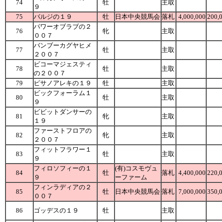
74
牡
主取
９
75
バルジの１９
牡
日本中央競馬会
落札
4,000,000
200,
パワーオブラブの２
76
牝
主取
００７
バンブーカグヤヒメ
77
牡
主取
２００７
ビコーマジェスティ
78
牡
主取
の２００７
79
ピサノアレキの１９
牡
主取
ビックフォーラム１
80
牡
主取
９
ビビットダンサーの
81
牝
主取
１９
ファーストフロアの
82
牝
主取
２００７
フィットフラワー１
83
牡
主取
９
フィロソフィーの１
(有)コスモヴュ
84
牡
落札
4,400,000
220,
９
ーファーム
フィンラディアの２
85
牡
日本中央競馬会
落札
7,000,000
350,
００７
86
ゴッデスの１９
牡
主取