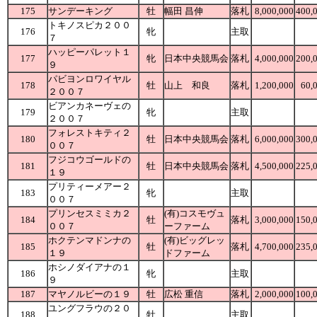
175
サンデーキング
牡
幅田 昌伸
落札
8,000,000
400,
トキノスピカ２００
176
牝
主取
７
ハッピーパレット１
177
牝
日本中央競馬会
落札
4,000,000
200,
９
パビヨンロワイヤル
178
牡
山上 和良
落札
1,200,000
60,
２００７
ビアンカネーヴェの
179
牝
主取
２００７
フォレストキティ２
180
牡
日本中央競馬会
落札
6,000,000
300,
００７
フジコウゴールドの
181
牡
日本中央競馬会
落札
4,500,000
225,
１９
プリティーメアー２
183
牝
主取
００７
プリンセスミミカ２
(有)コスモヴュ
184
牡
落札
3,000,000
150,
００７
ーファーム
ホクテンマドンナの
(有)ビッグレッ
185
牡
落札
4,700,000
235,
１９
ドファーム
ホシノダイアナの１
186
牝
主取
９
187
マヤノルビーの１９
牡
広松 重信
落札
2,000,000
100,
ユングフラウの２０
188
牡
主取