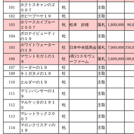
ホクトスキャンの２
101
牝
主取
００７
102
ポピーブーケ１９
牝
主取
ホリースカイブルー
103
牝
松本 好雄
落札
1,800,000
90,
２００７
ボロナイビューティ
104
牝
主取
の１９
ホワイトウォーター
105
牡
日本中央競馬会
落札
7,000,000
350,
の１９
マウントモガミの１
(有)コスモヴュ
106
牡
落札
3,600,000
180,
９
ーファーム
107
リーダーの１９
牡
主取
109
キミガタメの１９
牡
主取
110
エルダーの１９
牝
主取
マリンパンサーの１
111
牡
主取
９
マルケッタの１９１
112
牝
主取
０
マレットラック２０
113
牡
主取
０７
マロンクリスティの
114
牝
主取
１９