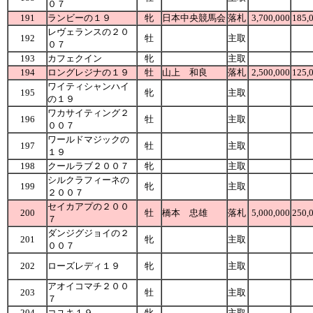
０７
191
ランビーの１９
牝
日本中央競馬会
落札
3,700,000
185,
レヴェランスの２０
192
牡
主取
０７
193
カフェクイン
牝
主取
194
ロングレジナの１９
牡
山上 和良
落札
2,500,000
125,
ワイティシャンハイ
195
牝
主取
の１９
ワカサイティング２
196
牡
主取
００７
ワールドマジックの
197
牡
主取
１９
198
クールラブ２００７
牝
主取
シルクラフィーネの
199
牝
主取
２００７
セイカアプの２００
200
牡
橋本 忠雄
落札
5,000,000
250,
７
ダンジグジョイの２
201
牝
主取
００７
202
ローズレディ１９
牝
主取
アオイコマチ２００
203
牡
主取
７
204
コユキ１９
牝
主取