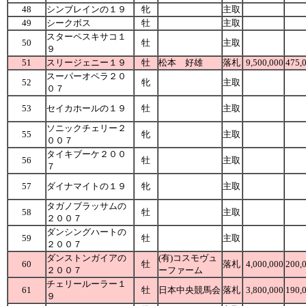
48
シンブレインの１９
牝
主取
49
シークボス
牡
主取
スターペスキサコ１
50
牡
主取
９
51
スリージェニー１９
牡
松本 好雄
落札
9,500,000
475,
スーパーオペラ２０
52
牝
主取
０７
53
セイカホールの１９
牡
主取
ソニックチェリー２
55
牝
主取
００７
タイキブーケ２００
56
牡
主取
７
57
ダイナマイトの１９
牝
主取
タガノブラッサムの
58
牡
主取
２００７
ダンシングハートの
59
牡
主取
２００７
ダンストンガイアの
(有)コスモヴュ
60
牡
落札
4,000,000
200,
２００７
ーファーム
チェリールーラー１
61
牡
日本中央競馬会
落札
3,800,000
190,
９