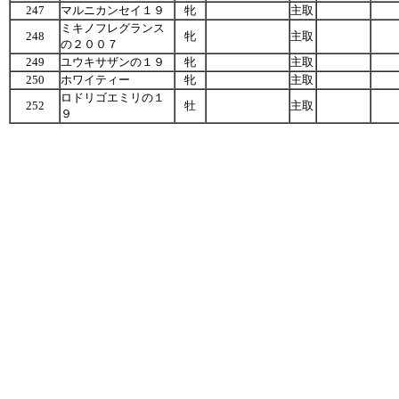
247
マルニカンセイ１９
牝
主取
ミキノフレグランス
248
牝
主取
の２００７
249
ユウキサザンの１９
牝
主取
250
ホワイティー
牝
主取
ロドリゴエミリの１
252
牡
主取
９