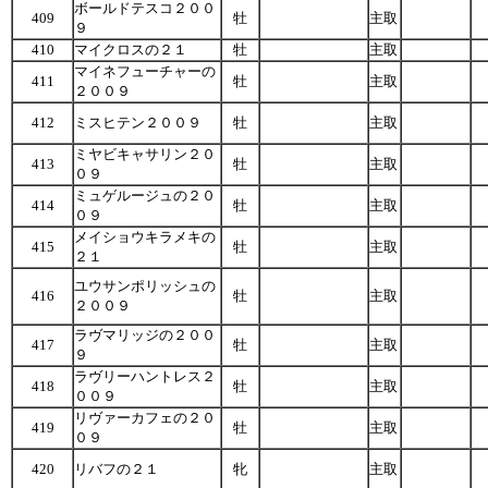
ボールドテスコ２００
409
牡
主取
９
410
マイクロスの２１
牡
主取
マイネフューチャーの
411
牡
主取
２００９
412
ミスヒテン２００９
牡
主取
ミヤビキャサリン２０
413
牡
主取
０９
ミュゲルージュの２０
414
牡
主取
０９
メイショウキラメキの
415
牡
主取
２１
ユウサンポリッシュの
416
牡
主取
２００９
ラヴマリッジの２００
417
牡
主取
９
ラヴリーハントレス２
418
牡
主取
００９
リヴァーカフェの２０
419
牡
主取
０９
420
リバフの２１
牝
主取