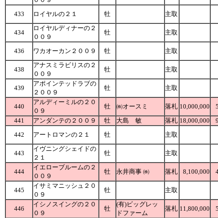
433
ロイヤルの２１
牡
主取
ロイヤルディナーの２
434
牡
主取
００９
436
ワカオーカン２００９
牡
主取
アナスミラビリスの２
438
牡
主取
００９
アポインテッドラブの
439
牡
主取
２００９
アルディーミルの２０
440
牡
㈱オースミ
落札
10,000,000
０９
441
アンダンテの２００９
牡
大島 敏
落札
18,000,000
442
アートロマンの２１
牡
主取
イヴニングシェイドの
443
牡
主取
２１
イエローブルームの２
444
牡
永井商事 ㈱
落札
8,100,000
００９
イサミマニッシュ２０
445
牡
主取
０９
イシノスイングの２０
(有)ビッグレッ
446
牡
落札
11,800,000
０９
ドファーム