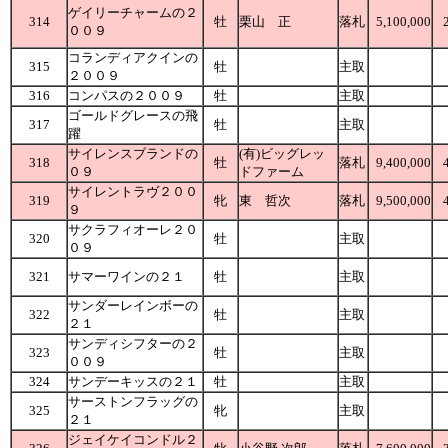
ゲイリーチャームの２
314
牡
栗山 正
落札
5,100,000
００９
コランディアクインの
315
牡
主取
２００９
316
コンパスの２００９
牡
主取
ゴールドグレースの飛
317
牡
主取
躍
サイレンスブランドの
(有)ビッグレッ
318
牡
落札
9,400,000
０９
ドファーム
サイレントラヴ２００
319
牝
東 哲次
落札
9,500,000
９
サクラフィオーレ２０
320
牡
主取
０９
321
サマーワインの２１
牡
主取
サンダーレインボーの
322
牡
主取
２１
サンディシフターの２
323
牡
主取
００９
324
サンデーキッスの２１
牡
主取
サーストンフラッグの
325
牝
主取
２１
ジェイケイコンドル２