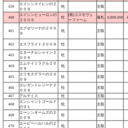
エイシンスイレンの２
459
牝
主取
００９
エイシンヒューロンの
(有)コスモヴュ
460
牡
落札
8,800,000
２００９
ーファーム
エグゼリーナの２００
461
牝
主取
９
462
エスフライト２００９
牡
主取
エターナルシャイン２
463
牡
主取
００９
エムケイミラクル２０
464
牝
主取
０９
エリモステラーの２０
465
牡
主取
０９
エレガントレジーナ２
466
牡
主取
００９
467
アルテミス
牡
主取
エンシャントゴールド
468
牝
主取
の２１
エーシンオームズの２
469
牡
主取
００９
エーピーハルハルの２
470
牝
主取