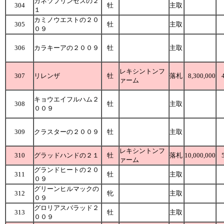
カネツプリンセスの２
304
牡
主取
１
カミノウエストの２０
305
牡
主取
０９
306
カラキーアの２００９
牡
主取
レキシントンフ
307
リレンザ
牡
落札
8,300,000
ァーム
キョウエイフルハム２
308
牡
主取
００９
309
クラスターの２００９
牡
主取
レキシントンフ
310
グラッドハンドの２１
牡
落札
10,000,000
ァーム
グランドヒートの２０
311
牡
主取
０９
グリーンヒルマックの
312
牝
主取
０９
グロリアスバラッド２
313
牡
主取
００９