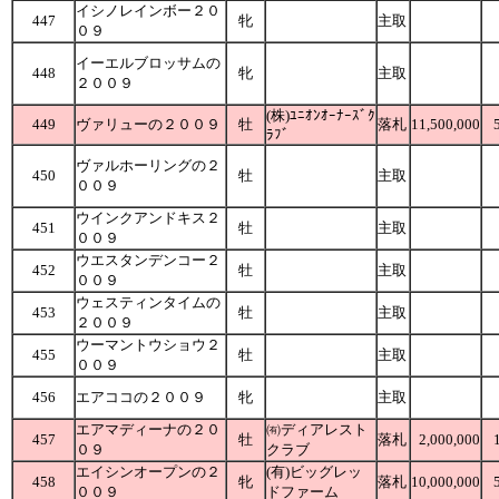
イシノレインボー２０
447
牝
主取
０９
イーエルブロッサムの
448
牝
主取
２００９
(株)ﾕﾆｵﾝｵｰﾅｰｽﾞｸ
449
ヴァリューの２００９
牡
落札
11,500,000
ﾗﾌﾞ
ヴァルホーリングの２
450
牡
主取
００９
ウインクアンドキス２
451
牡
主取
００９
ウエスタンデンコー２
452
牡
主取
００９
ウェスティンタイムの
453
牡
主取
２００９
ウーマントウショウ２
455
牡
主取
００９
456
エアココの２００９
牝
主取
エアマディーナの２０
㈲ディアレスト
457
牡
落札
2,000,000
０９
クラブ
エイシンオープンの２
(有)ビッグレッ
458
牝
落札
10,000,000
００９
ドファーム