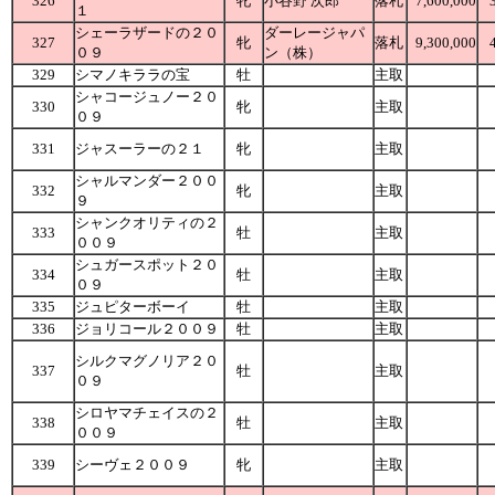
326
牝
小谷野 次郎
落札
7,600,000
１
シェーラザードの２０
ダーレージャパ
327
牝
落札
9,300,000
０９
ン（株）
329
シマノキララの宝
牡
主取
シャコージュノー２０
330
牝
主取
０９
331
ジャスーラーの２１
牝
主取
シャルマンダー２００
332
牝
主取
９
シャンクオリティの２
333
牡
主取
００９
シュガースポット２０
334
牡
主取
０９
335
ジュピターボーイ
牡
主取
336
ジョリコール２００９
牡
主取
シルクマグノリア２０
337
牡
主取
０９
シロヤマチェイスの２
338
牡
主取
００９
339
シーヴェ２００９
牝
主取