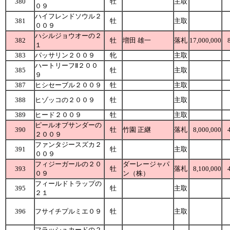
380
牡
主取
０９
ハイフレンドソウル２
381
牡
主取
００９
ハシルジョウオーの２
382
牡
増田 雄一
落札
17,000,000
１
383
パッサリン２００９
牝
主取
ハートリーフⅡ２００
385
牡
主取
９
387
ヒシセーブル２００９
牡
主取
388
ヒゾッコの２００９
牡
主取
389
ヒード２００９
牡
主取
ピールオブサンダーの
390
牡
竹園 正継
落札
8,000,000
２００９
ファンタジースズカ２
391
牡
主取
００９
フィジーガールの２０
ダーレージャパ
393
牡
落札
8,100,000
０９
ン（株）
フィールドトラップの
395
牡
主取
２１
396
フサイチプルミエ０９
牡
主取
フラッシュカードの２