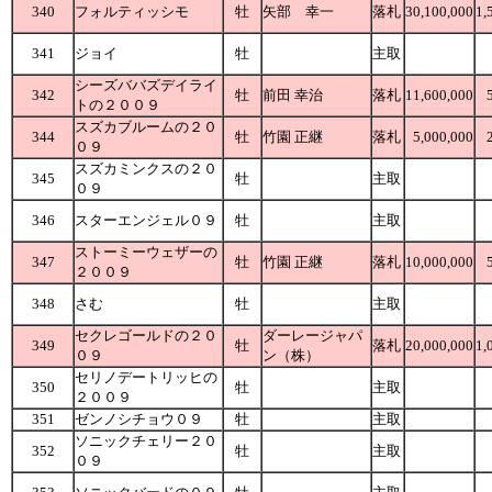
340
フォルティッシモ
牡
矢部 幸一
落札
30,100,000
1,
341
ジョイ
牡
主取
シーズババズデイライ
342
牡
前田 幸治
落札
11,600,000
トの２００９
スズカブルームの２０
344
牡
竹園 正継
落札
5,000,000
０９
スズカミンクスの２０
345
牡
主取
０９
346
スターエンジェル０９
牡
主取
ストーミーウェザーの
347
牡
竹園 正継
落札
10,000,000
２００９
348
さむ
牡
主取
セクレゴールドの２０
ダーレージャパ
349
牡
落札
20,000,000
1,
０９
ン（株）
セリノデートリッヒの
350
牡
主取
２００９
351
ゼンノシチョウ０９
牡
主取
ソニックチェリー２０
352
牡
主取
０９