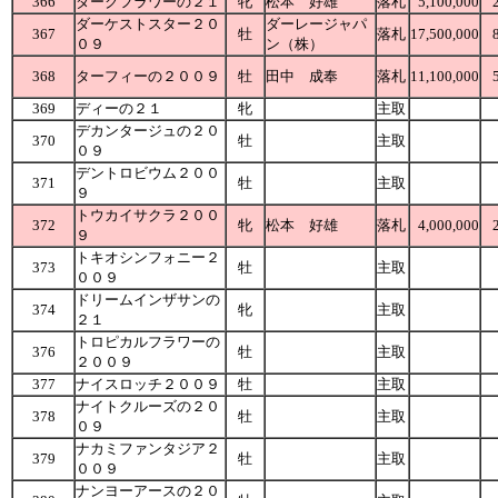
366
ダークフラワーの２１
牝
松本 好雄
落札
5,100,000
ダーケストスター２０
ダーレージャパ
367
牡
落札
17,500,000
０９
ン（株）
368
ターフィーの２００９
牡
田中 成奉
落札
11,100,000
369
ディーの２１
牝
主取
デカンタージュの２０
370
牡
主取
０９
デントロビウム２００
371
牡
主取
９
トウカイサクラ２００
372
牝
松本 好雄
落札
4,000,000
９
トキオシンフォニー２
373
牡
主取
００９
ドリームインザサンの
374
牝
主取
２１
トロピカルフラワーの
376
牡
主取
２００９
377
ナイスロッチ２００９
牡
主取
ナイトクルーズの２０
378
牡
主取
０９
ナカミファンタジア２
379
牡
主取
００９
ナンヨーアースの２０