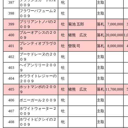
397
牝
主取
００９
フラワーパフューム２
398
牡
主取
００９
ブリリアントノバの２
399
牡
菊池 五郎
落札
7,000,000
００９
ブルーオアシスの２０
400
牡
猪熊 広次
落札
20,000,000
1,
０９
プレンティオブラヴ０
401
牡
曽我 司
落札
8,000,000
９
ブーケドレーヌの２０
402
牝
主取
０９
ヘイアンリリー２００
403
牡
主取
９
ホウライトレジャーの
404
牡
主取
２００９
ホットマンボの２００
405
牡
猪熊 広次
落札
11,700,000
９
406
ポニーガール２００９
牝
主取
ホワイトウォーター２
407
牡
主取
００９
ホワイトピクシイの２
408
牝
主取
００９