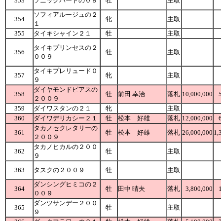
353
ソニックバードの０９
牡
主取
ソフィアルージュの２
354
牝
主取
１
355
タイキシャイン２１
牡
主取
タイキプリンセスの２
356
牡
主取
００９
タイキプレリュード０
357
牝
主取
９
ダイヤモンドピアスの
358
牡
前田 幸治
落札
10,000,000
２００９
359
ダイワスタンの２１
牝
主取
360
ダイワデリカシー２１
牡
松本 好雄
落札
12,000,000
タカノセクレタリーの
361
牡
松本 好雄
落札
26,000,000
1,
２００９
タカノヒカルの２００
362
牡
主取
９
363
タスクの２００９
牡
主取
ダンシングヒミコの２
364
牡
田中 晴夫
落札
3,800,000
００９
ダンツサンデー２００
365
牡
主取
９