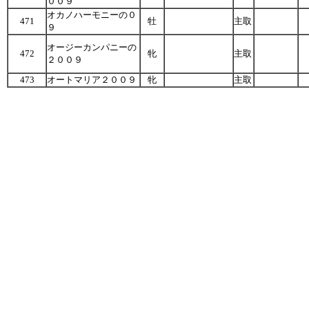
００９
オカノハーモニーの０
471
牡
主取
９
オージーカンパニーの
472
牝
主取
２００９
473
オートマリア２００９
牝
主取