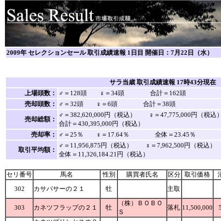
2009年 セレクションセール 取引成績速報 1日目 開催日：7月22日（水）
サラ当歳 取引成績速報 17時43分現在
上場頭数：
♂＝128頭 ♀＝34頭 合計＝162頭
売却頭数：
♂＝32頭 ♀＝6頭 合計＝38頭
♂＝382,620,000円（税込） ♀＝47,775,000円
売却総額：
合計＝430,395,000円（税込）
売却率：
♂＝25％ ♀＝17.64％ 全体＝23.45％
♂＝11,956,875円（税込） ♀＝7,962,500円（税
取引平均額：
全体＝11,326,184.21円（税込）
セリ番号
馬名
性別
購買者氏名
区分
取引価格
302
カサパサーの２１
牡
主取
（株）ＢＯＢＯ
303
カネツフラップの２１
牡
落札
11,500,000
Ｓ