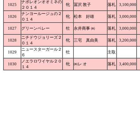
ナポレオンオオミネの
1025
牝
冨沢 敦子
落札
3,100,000
２０１４
ナンヨールージュの２
1026
牝
松本 好雄
落札
3,000,000
０１４
1027
グリーンベレー
牡
永井商事 ㈱
落札
3,000,000
ニチドウジョリーズ２
1028
牝
三宅 真由美
落札
3,200,000
０１４
ニュースターガール２
1029
牡
主取
６
ノエラロワイヤル２０
1030
牝
㈱レ オ
落札
3,400,000
１４