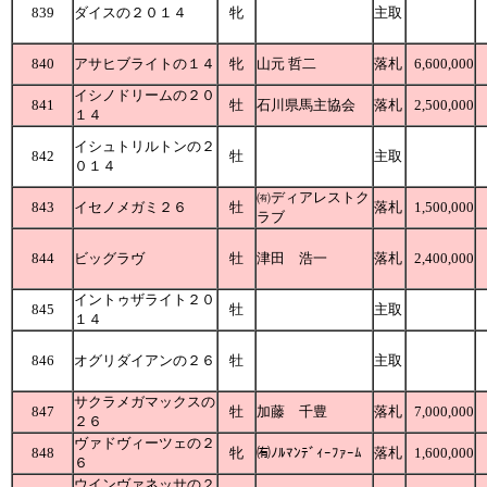
839
ダイスの２０１４
牝
主取
840
アサヒブライトの１４
牝
山元 哲二
落札
6,600,000
イシノドリームの２０
841
牡
石川県馬主協会
落札
2,500,000
１４
イシュトリルトンの２
842
牡
主取
０１４
㈲ディアレストク
843
イセノメガミ２６
牡
落札
1,500,000
ラブ
844
ビッグラヴ
牡
津田 浩一
落札
2,400,000
イントゥザライト２０
845
牡
主取
１４
846
オグリダイアンの２６
牡
主取
サクラメガマックスの
847
牡
加藤 千豊
落札
7,000,000
２６
ヴァドヴィーツェの２
848
牝
㈲ﾉﾙﾏﾝﾃﾞｨｰﾌｧｰﾑ
落札
1,600,000
６
ウインヴァネッサの２