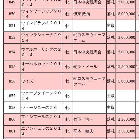
849
牝
日本中央競馬会
落札
5,000,000
０１４
ウィンワーシップ２０
850
牡
伊東 政清
落札
18,000,000
1
１４
ウインドラブの２０１
851
牡
主取
４
ウインラシェーナ２０
㈲コスモヴューフ
852
牡
落札
3,000,000
１４
ァーム
ヴァルホーリングの２
854
牡
日本中央競馬会
落札
5,000,000
０１４
オーバルカット２０１
855
牝
㈱ラ・メール
落札
15,500,000
1
４
㈲コスモヴューフ
856
ワイズ
牡
落札
5,000,000
ァーム
ウェーブクイーン２０
857
牝
主取
１４
858
ヴァージニーの２６
牝
主取
マクシマールの２０１
860
牝
竹下 浩一
落札
2,300,000
４
エアシビュラの２０１
861
牝
平本 敏夫
落札
3,500,000
４