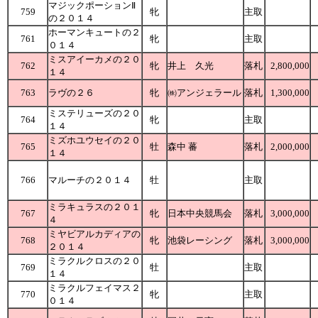
マジックポーションⅡ
759
牝
主取
の２０１４
ホーマンキュートの２
761
牝
主取
０１４
ミスアイーカメの２０
762
牝
井上 久光
落札
2,800,000
１４
763
ラヴの２６
牝
㈱アンジェラール
落札
1,300,000
ミステリューズの２０
764
牝
主取
１４
ミズホユウセイの２０
765
牡
森中 蕃
落札
2,000,000
１４
766
マルーチの２０１４
牡
主取
ミラキュラスの２０１
767
牝
日本中央競馬会
落札
3,000,000
４
ミヤビアルカディアの
768
牝
池袋レーシング
落札
3,000,000
２０１４
ミラクルクロスの２０
769
牡
主取
１４
ミラクルフェイマス２
770
牝
主取
０１４