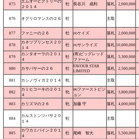
エムオービクトリーの
875
牡
長谷川 成利
落札
2,000,000
２０１４
876
オグリロマンスの２６
牡
主取
877
ファニーの２６
牡
㈲ケイズ
落札
2,000,000
カネツプリンセス２０
878
牡
㈲サンライズ
落札
10,600,000
１４
カンタオーラの２０１
(有)ビッグレッド
879
牡
落札
5,300,000
４
ファーム
FAVOUR STAR
880
カサパサーの２６
牡
落札
2,500,000
LIMITED
881
カシノヴィガ２０１４
牝
主取
カミヒコーキの２０１
㈱ファーストビジ
882
牝
落札
3,800,000
４
ョン
883
カリズマの２６
牝
加藤 守
落札
4,000,000
カルストンツバサ２０
884
牡
主取
１４
カワカミパイン２０１
885
牡
尾崎 智大
落札
5,500,000
４