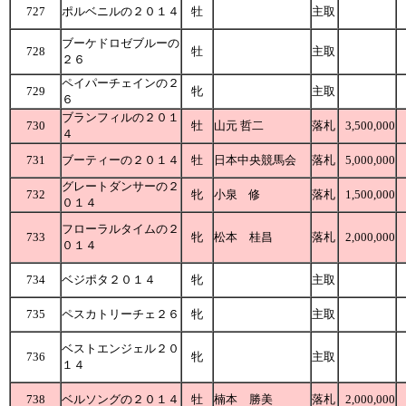
727
ポルベニルの２０１４
牡
主取
ブーケドロゼブルーの
728
牡
主取
２６
ペイパーチェインの２
729
牝
主取
６
ブランフィルの２０１
730
牡
山元 哲二
落札
3,500,000
４
731
ブーティーの２０１４
牡
日本中央競馬会
落札
5,000,000
グレートダンサーの２
732
牝
小泉 修
落札
1,500,000
０１４
フローラルタイムの２
733
牝
松本 桂昌
落札
2,000,000
０１４
734
ベジポタ２０１４
牝
主取
735
ペスカトリーチェ２６
牝
主取
ベストエンジェル２０
736
牝
主取
１４
738
ベルソングの２０１４
牡
楠本 勝美
落札
2,000,000