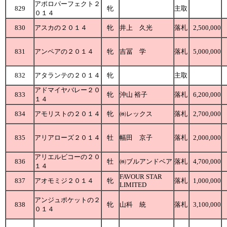
アポロパーフェクト２
829
牝
主取
０１４
830
アスカの２０１４
牝
井上 久光
落札
2,500,000
831
アンペアの２０１４
牝
吉冨 学
落札
5,000,000
832
アタランテの２０１４
牝
主取
アドマイヤバレー２０
833
牝
沖山 裕子
落札
6,200,000
１４
834
アモリストの２０１４
牝
㈱レックス
落札
2,700,000
835
アリアローズ２０１４
牡
幅田 京子
落札
2,000,000
アリエルビコーの２０
836
牡
㈱ブルアンドベア
落札
4,700,000
１４
FAVOUR STAR
837
アオモミジ２０１４
牝
落札
1,000,000
LIMITED
アンジュポケットの２
838
牝
山科 統
落札
3,100,000
０１４