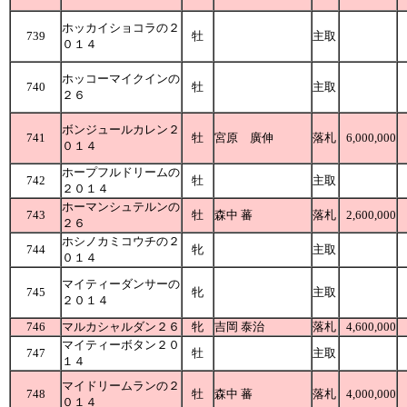
ホッカイショコラの２
739
牡
主取
０１４
ホッコーマイクインの
740
牡
主取
２６
ボンジュールカレン２
741
牡
宮原 廣伸
落札
6,000,000
０１４
ホープフルドリームの
742
牡
主取
２０１４
ホーマンシュテルンの
743
牡
森中 蕃
落札
2,600,000
２６
ホシノカミコウチの２
744
牝
主取
０１４
マイティーダンサーの
745
牝
主取
２０１４
746
マルカシャルダン２６
牝
吉岡 泰治
落札
4,600,000
マイティーボタン２０
747
牡
主取
１４
マイドリームランの２
748
牡
森中 蕃
落札
4,000,000
０１４