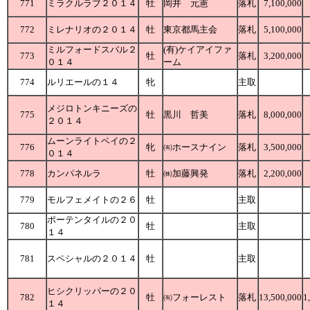
771
ミラクルラブ２０１４
牡
岡井 元憲
落札
7,100,000
772
ミレナリオの２０１４
牡
東京都馬主会
落札
5,100,000
ミルフォードスバル２
(有)ケイアイファ
773
牡
落札
3,200,000
０１４
ーム
774
ルリエールの１４
牝
主取
メジロトンキニーズの
775
牡
黒川 哲美
落札
8,000,000
２０１４
ムーンライトベイの２
776
牝
㈲ホースナイン
落札
3,500,000
０１４
778
カンパネルラ
牡
㈱加藤興発
落札
2,200,000
779
モルフェメイトの２６
牡
主取
ポーテンタイルの２０
780
牡
主取
１４
781
スペシャルの２０１４
牡
主取
ヒシクリッパーの２０
782
牡
㈲フォーレスト
落札
13,500,000
1
１４