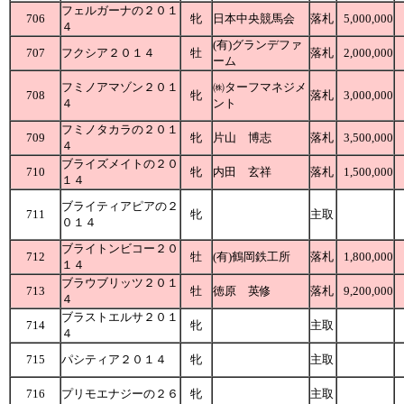
フェルガーナの２０１
706
牝
日本中央競馬会
落札
5,000,000
４
(有)グランデファ
707
フクシア２０１４
牡
落札
2,000,000
ーム
フミノアマゾン２０１
㈱ターフマネジメ
708
牝
落札
3,000,000
４
ント
フミノタカラの２０１
709
牝
片山 博志
落札
3,500,000
４
ブライズメイトの２０
710
牝
内田 玄祥
落札
1,500,000
１４
ブライティアピアの２
711
牝
主取
０１４
ブライトンビコー２０
712
牡
(有)鶴岡鉄工所
落札
1,800,000
１４
ブラウブリッツ２０１
713
牡
徳原 英修
落札
9,200,000
４
ブラストエルサ２０１
714
牝
主取
４
715
パシティア２０１４
牝
主取
716
プリモエナジーの２６
牝
主取