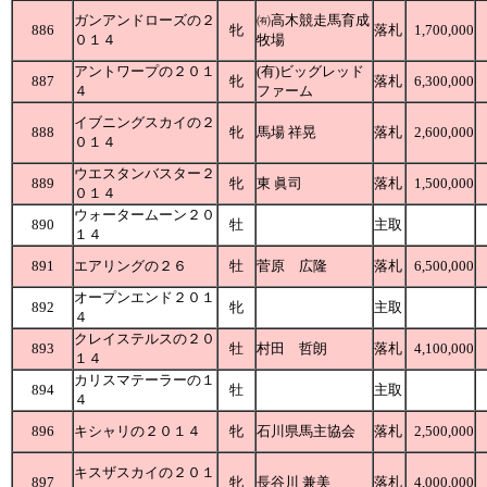
ガンアンドローズの２
㈲高木競走馬育成
886
牝
落札
1,700,000
０１４
牧場
アントワープの２０１
(有)ビッグレッド
887
牝
落札
6,300,000
４
ファーム
イブニングスカイの２
888
牝
馬場 祥晃
落札
2,600,000
０１４
ウエスタンバスター２
889
牝
東 眞司
落札
1,500,000
０１４
ウォータームーン２０
890
牡
主取
１４
891
エアリングの２６
牡
菅原 広隆
落札
6,500,000
オープンエンド２０１
892
牝
主取
４
クレイステルスの２０
893
牡
村田 哲朗
落札
4,100,000
１４
カリスマテーラーの１
894
牡
主取
４
896
キシャリの２０１４
牝
石川県馬主協会
落札
2,500,000
キスザスカイの２０１
897
牝
長谷川 兼美
落札
4,000,000