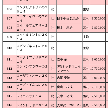
２０１４
ロングビクトリアの２
806
牝
主取
０１４
ローズヘイローの２０
807
牡
日本中央競馬会
落札
3,500,000
１４
ロイヤルフェアリー２
808
牡
橋本 忠雄
落札
6,800,000
０１４
ロイヤルミントの２０
809
牡
主取
１４
ロビンズネストの２０
810
牝
主取
１４
ロックオブサリサ２０
811
牡
森中 蕃
落札
3,000,000
１４
ロンドンフラワーの２
(有)ミッドウェイ
812
牡
落札
10,700,000
６
ファーム
ローザフィオーレ２０
813
牡
吉岡 泰治
落札
3,600,000
１４
ローズアイネスの２０
814
牡
密山 根成
落札
2,100,000
１４
815
ワイエムサチ１４
牝
安中 公成
落札
2,500,000
816
ワインレッド２０１４
牝
大塚亮一ﾏﾈｼﾞﾒﾝﾄ
落札
2,500,000