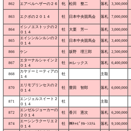
862
エアベルヘザーの２６
牝
松田 整二
落札
3,300,000
863
エクボの２０１４
牡
日本中央競馬会
落札
7,000,000
イシノエストックの２
864
牡
大栗 芳一
落札
3,000,000
０１４
エイシンルンルンの２
865
牡
日本中央競馬会
落札
3,400,000
０１４
866
ケン
牡
坂野 理三郎
落札
2,500,000
エターナルシャイン２
867
牡
㈱レックス
落札
6,400,000
０１４
カヤドーミーティアの
868
牡
主取
１４
エリモプリンセスの２
870
牡
豊田 智郎
落札
6,000,000
０１４
エンジェルスイート２
871
牡
主取
０１４
エンゼルジョーカーの
872
牡
香川 憲次
落札
6,200,000
２０１４
エーシンラクーリエ２
874
牡
㈱ｷｬﾋﾟﾀﾙ･ｼｽﾃﾑ
落札
9,100,000
０１４