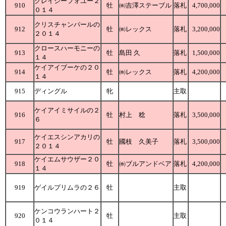
クレイジーフォユー２
910
牡
㈱吉澤ステーブル
落札
4,700,000
０１４
クリスチャンパールの
912
牡
㈱レックス
落札
3,200,000
２０１４
クロースハーモニーの
913
牡
島田 久
落札
1,500,000
１４
ケイアイブーケの２０
914
牡
㈱レックス
落札
4,200,000
１４
915
ディングル
牝
主取
ケイアイミサイルの２
916
牡
村上 稔
落札
3,500,000
６
ケイエスシンアカリの
917
牡
國枝 久美子
落札
3,500,000
２０１４
ケイエムサウザー２０
918
牡
㈱ブルアンドベア
落札
4,200,000
１４
919
ゲイルプリムラの２６
牡
主取
ケンコウランハート２
920
牡
主取
０１４