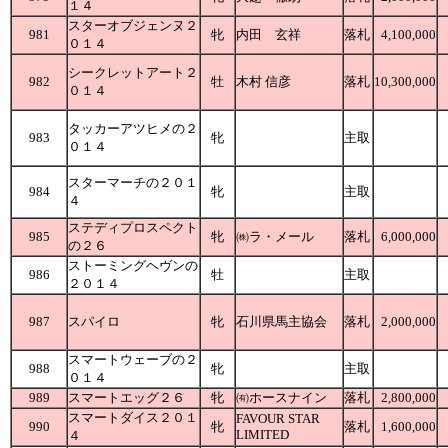
１４
スターオブジェンヌ２
981
牝
内田 玄祥
落札
4,100,000
０１４
シークレットアート２
982
牡
木村 信彦
落札
10,300,000
０１４
タッカーアツヒメの２
983
牝
主取
０１４
スターマーチの２０１
984
牝
主取
４
ステディプロスペクト
985
牝
㈱ラ・メール
落札
6,000,000
の２６
ストーミングヘヴンの
986
牡
主取
２０１４
987
スパイロ
牝
石川県馬主協会
落札
2,000,000
スマートウェーブの２
988
牝
主取
０１４
989
スマートエッグ２６
牝
㈲ホースナイン
落札
2,800,000
スマートダイス２０１
FAVOUR STAR
990
牝
落札
1,600,000
LIMITED
４