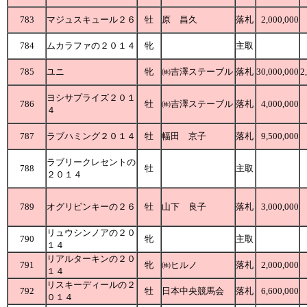
783
マジュスキュール２６
牡
原 昌久
落札
2,000,000
784
ムカラファの２０１４
牝
主取
785
ユニ
牝
㈱吉澤ステーブル
落札
30,000,000
2
ヨシサプライズ２０１
786
牡
㈱吉澤ステーブル
落札
4,000,000
４
787
ラブハミング２０１４
牡
幅田 京子
落札
9,500,000
ラブリークレセントの
788
牡
主取
２０１４
789
オグリピンキーの２６
牡
山下 良子
落札
3,000,000
リュウシンノアの２０
790
牝
主取
１４
リアルターキンの２０
791
牝
㈱ヒルノ
落札
2,000,000
１４
リスキーディールの２
792
牡
日本中央競馬会
落札
6,600,000
０１４