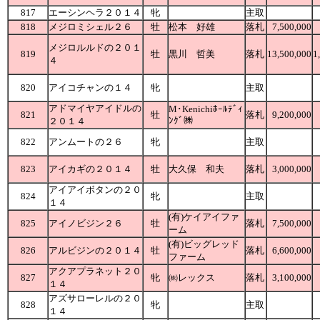
817
エーシンヘラ２０１４
牝
主取
818
メジロミシェル２６
牡
松本 好雄
落札
7,500,000
メジロルルドの２０１
819
牡
黒川 哲美
落札
13,500,000
1
４
820
アイコチャンの１４
牝
主取
アドマイヤアイドルの
M･Kenichiﾎｰﾙﾃﾞｨ
821
牡
落札
9,200,000
ﾝｸﾞ㈱
２０１４
822
アンムートの２６
牝
主取
823
アイカギの２０１４
牡
大久保 和夫
落札
3,000,000
アイアイボタンの２０
824
牝
主取
１４
(有)ケイアイファ
825
アイノビジン２６
牡
落札
7,500,000
ーム
(有)ビッグレッド
826
アルビジンの２０１４
牡
落札
6,600,000
ファーム
アクアプラネット２０
827
牝
㈱レックス
落札
3,100,000
１４
アズサローレルの２０
828
牝
主取
１４