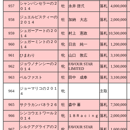
シャンパンセラーの２
957
牡
永井 啓弍
落札
4,000,000
０１４
ジュエルビスティーの
958
牡
加納 大志
落札
2,000,000
２０１４
シュガーアートの２０
959
牡
村上 憲政
落札
10,500,000
１４
シュガーミントの２０
960
牝
日吉 純一
落札
1,200,000
１４
961
ひまわり
牝
山口 敦広
落札
3,100,000
ジョウノナンシーの２
FAVOUR STAR
962
牝
落札
1,500,000
LIMITED
０１４
963
ベルファスト
牡
田中 成奉
落札
3,100,000
ジョーマリコの２０１
964
牝
主取
４
965
サクラカンパネラ２６
牡
森中 蕃
落札
7,500,000
シンコウエトワール２
966
牝
１８Ｒａｃｉｎｇ
落札
2,000,000
０１４
シルクアグライアの２
FAVOUR STAR
967
牝
落札
1,600,000