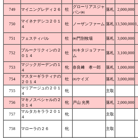
グローリアスジャ
749
マイニングレディ２６
牡
落札
2,000,000
パン㈱
マイネナデシコ２０１
750
牡
ノーザンファーム
落札
13,500,000
1
４
751
フェスティバル
牡
㈱門別牧場
落札
3,000,000
ブルークリクィンの２
㈲キタジョファー
752
牡
落札
3,100,000
０１４
ム
マジックガーデンの１
753
牝
奈良﨑 孝一郎
落札
1,000,000
４
マスターギラティナの
754
牡
㈲ケイズ
落札
3,000,000
２０１４
マリアージュの２０１
755
牝
主取
４
マキノスペシャルの２
756
牝
戸山 光男
落札
2,000,000
０１４
マルタカキララ２０１
757
牝
主取
４
758
マローラの２６
牝
主取