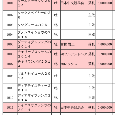
ダームドゥラック２０
1001
牡
日本中央競馬会
落札
5,000,000
１４
タックスペイヤーの２
1002
牡
主取
６
1003
タツグレースの２６
牝
主取
ダノンスイショウの２
1004
牝
主取
０１４
ダーティダンシングの
1005
牡
富樫 賢二
落札
4,800,000
２０１４
チェリーブロッサムの
1006
牡
㈱ブルアンドベア
落札
5,200,000
２０１４
チキリランバダ２０１
1007
牝
㈱レックス
落札
3,000,000
４
ツルギセイコーの２０
1008
牡
主取
１４
ディアテイスティー２
1009
牝
主取
０１４
ディアマイフレンズ２
1010
牝
主取
０１４
テイエスサクランボの
1011
牡
日本中央競馬会
落札
6,600,000
２０１４