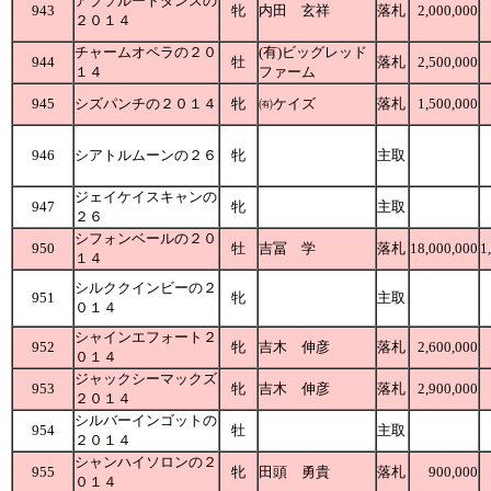
アブソルートダンスの
943
牝
内田 玄祥
落札
2,000,000
２０１４
チャームオペラの２０
(有)ビッグレッド
944
牡
落札
2,500,000
１４
ファーム
945
シズパンチの２０１４
牝
㈲ケイズ
落札
1,500,000
946
シアトルムーンの２６
牝
主取
ジェイケイスキャンの
947
牝
主取
２６
シフォンベールの２０
950
牡
吉冨 学
落札
18,000,000
1
１４
シルククインビーの２
951
牝
主取
０１４
シャインエフォート２
952
牝
吉木 伸彦
落札
2,600,000
０１４
ジャックシーマックズ
953
牝
吉木 伸彦
落札
2,900,000
２０１４
シルバーインゴットの
954
牡
主取
２０１４
シャンハイソロンの２
955
牝
田頭 勇貴
落札
900,000
０１４