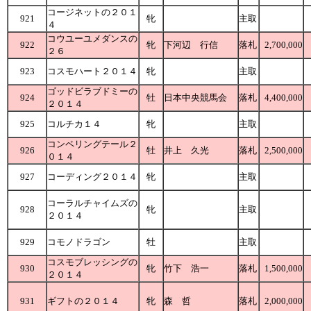
コージネットの２０１
921
牝
主取
４
コウユーユメダンスの
922
牝
下河辺 行信
落札
2,700,000
２６
923
コスモハート２０１４
牝
主取
ゴッドビラブドミーの
924
牡
日本中央競馬会
落札
4,400,000
２０１４
925
コルチカ１４
牝
主取
コンペリングテール２
926
牡
井上 久光
落札
2,500,000
０１４
927
コーディング２０１４
牝
主取
コーラルチャイムズの
928
牝
主取
２０１４
929
コモノドラゴン
牡
主取
コスモブレッシングの
930
牝
竹下 浩一
落札
1,500,000
２０１４
931
ギフトの２０１４
牝
森 哲
落札
2,000,000