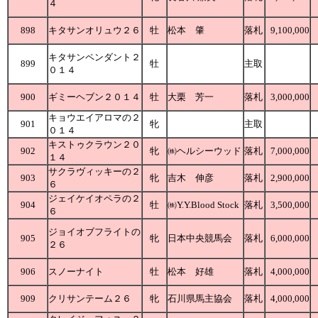
４
898
キタサンオリュウ２６
牡
松本 肇
落札
9,100,000
キタサンペンダント２
899
牡
主取
０１４
900
ギミーヘブン２０１４
牡
大栗 芳一
落札
3,000,000
キョウエイアロマの２
901
牝
主取
０１４
キストゥクラウン２０
902
牝
㈱ヘルシーウッド
落札
7,000,000
１４
サクラヴィッキーの２
903
牝
吉木 伸彦
落札
2,900,000
６
ジェイケイオペラの２
904
牡
㈱Y.Y.Blood Stock
落札
3,500,000
６
ジョイオブフライトの
905
牝
日本中央競馬会
落札
6,000,000
２６
906
スノーナイト
牡
松本 好雄
落札
4,000,000
909
クリサンテーム２６
牝
石川県馬主協会
落札
4,000,000