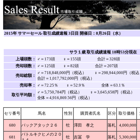
2015年 サマーセール 取引成績速報 3日目 開催日：8月26日（水）
サラ１歳 取引成績速報 18時53分現在
上場頭数：
♂＝173頭 ♀＝155頭 合計＝328頭
売却頭数：
♂＝125頭 ♀＝82頭 合計＝207頭
♂＝718,848,000円（税込） ♀＝298,944,000円
売却総額：
合計＝1,017,792,000円（税込）
売却率：
♂＝72.25％ ♀＝52.9％ 全体＝63.1％
♂＝5,750,784円（税込） ♀＝3,645,658円（税込
取引平均額：
全体＝4,916,869.56円（税込）
セリ番号
馬名
性別
購買者氏名
区分
取引価格
680
バックアタック２６
牡
澤田 孝之
落札
4,000,000
バトルキクヒメの２０
681
牡
吉冨 学
落札
5,300,000
１４