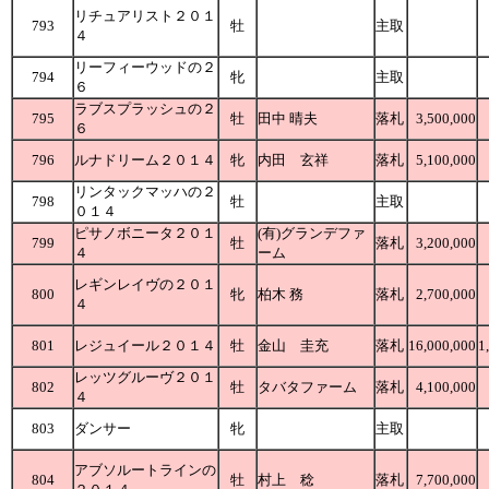
リチュアリスト２０１
793
牡
主取
４
リーフィーウッドの２
794
牝
主取
６
ラブスプラッシュの２
795
牡
田中 晴夫
落札
3,500,000
６
796
ルナドリーム２０１４
牝
内田 玄祥
落札
5,100,000
リンタックマッハの２
798
牡
主取
０１４
ピサノボニータ２０１
(有)グランデファ
799
牡
落札
3,200,000
４
ーム
レギンレイヴの２０１
800
牝
柏木 務
落札
2,700,000
４
801
レジュイール２０１４
牡
金山 圭充
落札
16,000,000
1
レッツグルーヴ２０１
802
牡
タバタファーム
落札
4,100,000
４
803
ダンサー
牝
主取
アブソルートラインの
804
牡
村上 稔
落札
7,700,000