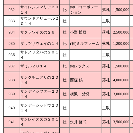
サイレンスマリア２０
㈱H.Iコーポレー
932
牝
落札
1,500,000
１４
ション
サウンドアリュール２
933
牡
主取
０１４
934
サクラワイズの２６
牡
小野 博郷
落札
2,500,000
935
ザッツザウェイの１４
牝
(有)ミルファーム
落札
1,200,000
サトノフタバの２０１
936
牡
主取
４
937
ザミル２０１４
牝
㈱レックス
落札
1,500,000
サンクチュアリの２０
938
牡
西森 鶴
落札
4,000,000
１４
サンディシフター２０
939
牡
横沢 盛悦
落札
3,000,000
１４
サンデーシャドウ２０
940
牡
主取
１４
サンレイスズカ２０１
941
牡
永井 啓弍
落札
13,500,000
1
４