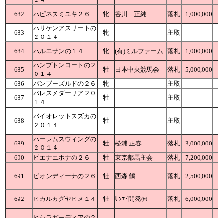
682
ハピネスミユキ２６
牝
谷川 正純
落札
1,000,000
ハリケンアスリートの
683
牝
主取
２０１４
684
ハルエサンの１４
牝
(有)ミルファーム
落札
1,000,000
ハンプトンコートの２
685
牡
日本中央競馬会
落札
5,000,000
０１４
686
バンブーズルドの２６
牝
主取
パレスメダーリア２０
687
牡
主取
１４
バイオレットスズカの
688
牡
主取
２０１４
ハーレムスウィングの
689
牡
松浦 正春
落札
3,000,000
２０１４
690
ピエナエポナの２６
牡
東京都馬主会
落札
7,200,000
691
ビオンディーナの２６
牡
西森 鶴
落札
2,500,000
692
ヒカルカグヤヒメ１４
牡
ｻﾝｴｲ開発㈱
落札
6,000,000
ヒシラガーディアの２