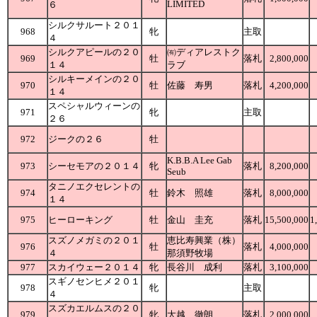
LIMITED
６
シルクサルート２０１
968
牝
主取
４
シルクアピールの２０
㈲ディアレストク
969
牡
落札
2,800,000
１４
ラブ
シルキーメインの２０
970
牡
佐藤 寿男
落札
4,200,000
１４
スペシャルウィーンの
971
牝
主取
２６
972
ジークの２６
牡
K.B.B.A Lee Gab
973
シーセモアの２０１４
牝
落札
8,200,000
Seub
タニノエクセレントの
974
牡
鈴木 照雄
落札
8,000,000
１４
975
ヒーローキング
牡
金山 圭充
落札
15,500,000
1
スズノメガミの２０１
恵比寿興業（株）
976
牡
落札
4,000,000
４
那須野牧場
977
スカイウェー２０１４
牝
長谷川 成利
落札
3,100,000
スギノセンヒメ２０１
978
牝
主取
４
スズカエルムスの２０
979
牝
大越 徹朗
落札
2,000,000