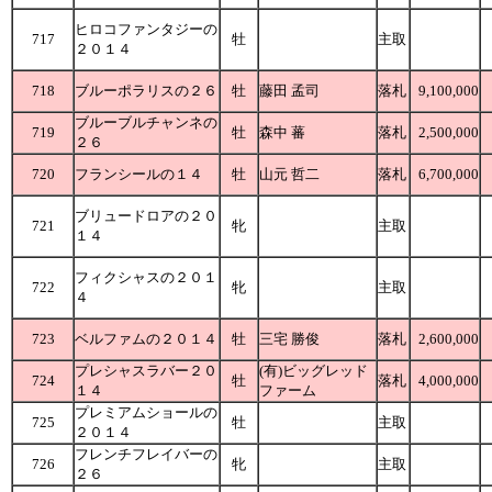
ヒロコファンタジーの
717
牡
主取
２０１４
718
ブルーポラリスの２６
牡
藤田 孟司
落札
9,100,000
ブルーブルチャンネの
719
牡
森中 蕃
落札
2,500,000
２６
720
フランシールの１４
牡
山元 哲二
落札
6,700,000
ブリュードロアの２０
721
牝
主取
１４
フィクシャスの２０１
722
牝
主取
４
723
ベルファムの２０１４
牡
三宅 勝俊
落札
2,600,000
プレシャスラバー２０
(有)ビッグレッド
724
牡
落札
4,000,000
１４
ファーム
プレミアムショールの
725
牡
主取
２０１４
フレンチフレイバーの
726
牝
主取
２６