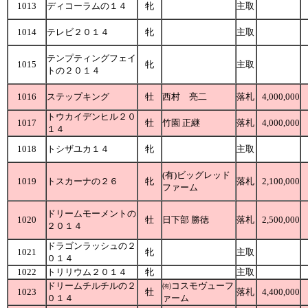
1013
ディコーラムの１４
牝
主取
1014
テレビ２０１４
牝
主取
テンプティングフェイ
1015
牝
主取
トの２０１４
1016
ステップキング
牡
西村 亮二
落札
4,000,000
トウカイデンヒル２０
1017
牡
竹園 正継
落札
4,000,000
１４
1018
トシザユカ１４
牝
主取
(有)ビッグレッド
1019
トスカーナの２６
牝
落札
2,100,000
ファーム
ドリームモーメントの
1020
牡
日下部 勝徳
落札
2,500,000
２０１４
ドラゴンラッシュの２
1021
牝
主取
０１４
1022
トリリウム２０１４
牝
主取
ドリームチルチルの２
㈲コスモヴューフ
1023
牡
落札
4,400,000
０１４
ァーム