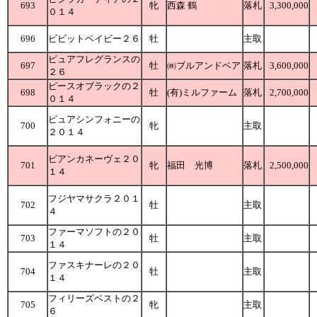
693
牝
西森 鶴
落札
3,300,000
０１４
696
ビビットベイビー２６
牡
主取
ピュアフレグランスの
697
牡
㈱ブルアンドベア
落札
3,600,000
２６
ピースオブラックの２
698
牡
(有)ミルファーム
落札
2,700,000
０１４
ピュアシンフォニーの
700
牝
主取
２０１４
ビアンカネーヴェ２０
701
牝
福田 光博
落札
2,500,000
１４
フジヤマサクラ２０１
702
牡
主取
４
ファーマソフトの２０
703
牡
主取
１４
ファスキナーレの２０
704
牡
主取
１４
フィリーズベストの２
705
牝
主取
６