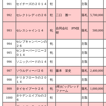
991
セイチーズの２０１４
牡
主取
992
セレクトレディの２６
牡
二口 雅一
落札
5,700,000
合同会社 JPN技
993
セレスシャイン１４
牝
落札
500,000
研
セレブキャンペーンの
994
牝
主取
２６
センターバージニー２
995
牝
主取
０１４
996
ソニックバードの１４
牡
主取
997
ソウルディーバ２６
牡
藤本 栄史
落札
2,400,000
ナリタフローラの２０
998
牝
主取
１４
(有)ビッグレッド
999
タイセイブーケ２６
牝
落札
1,000,000
ファーム
タケデンエイブルの２
1000
牡
主取
６