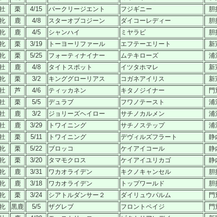
牡
栗
4/15
パークリージエント
フジギニー
胆
牝
鹿
4/8
スターオブコジーン
ダイコーレディー
胆
牝
鹿
4/5
シャンハイ
ミヤラビ
胆
牝
栗
3/19
トーヨーリファール
エフテーエリート
新
牝
栗
5/25
フォーティナイナー
ムテキローズ
浦
牡
鹿
4/8
タイトスポット
イツタホマレ
新
牝
栗
3/2
キンググローリアス
コガネアイリス
新
牡
芦
4/6
ティッカネン
キタノジイナー
門
牡
栗
5/5
デュラブ
フワノテースト
浦
牡
鹿
3/2
ジョリーズヘイロー
サチノカルメン
浦
牡
鹿
3/29
トワイニング
サチノステップ
浦
牡
栗
5/11
トワイニング
デヴィルズフラート
静
牝
栗
5/22
ブロッコ
ケイアイコール
静
牝
栗
3/20
タマモクロス
ケイアイユリカゴ
静
牝
鹿
3/31
ワカオライデン
キクノキャンセル
胆
牝
鹿
3/18
ワカオライデン
トップワールド
胆
牝
栗
3/24
シアトルダンサー２
ダイリュウパルム
門
牝
黒鹿
5/5
ザグレブ
フロントペイジ
門