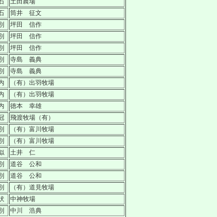
石
土田農場
石
筒井 征文
別
坪田 信作
別
坪田 信作
別
坪田 信作
別
寺島 義典
別
寺島 義典
内
（有）出羽牧場
内
（有）出羽牧場
内
徳本 幸雄
冠
飛渡牧場（有）
別
（有）富川牧場
別
（有）富川牧場
似
土井 仁
別
道谷 公和
別
道谷 公和
別
（有）道見牧場
伏
中神牧場
別
中川 浩典