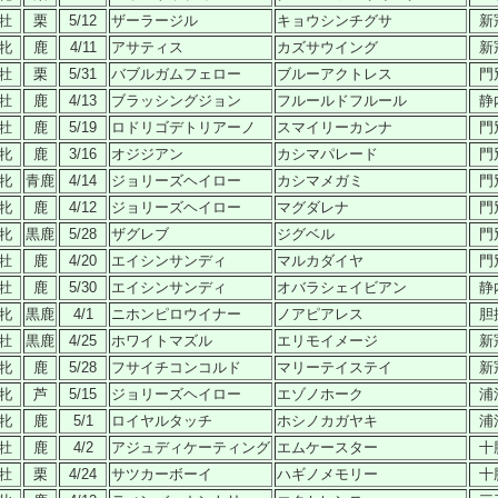
牡
栗
5/12
ザーラージル
キョウシンチグサ
新
牝
鹿
4/11
アサティス
カズサウイング
新
牡
栗
5/31
バブルガムフェロー
ブルーアクトレス
門
牡
鹿
4/13
ブラッシングジョン
フルールドフルール
静
牡
鹿
5/19
ロドリゴデトリアーノ
スマイリーカンナ
門
牝
鹿
3/16
オジジアン
カシマパレード
門
牝
青鹿
4/14
ジョリーズヘイロー
カシマメガミ
門
牝
鹿
4/12
ジョリーズヘイロー
マグダレナ
門
牝
黒鹿
5/28
ザグレブ
ジグベル
門
牡
鹿
4/20
エイシンサンディ
マルカダイヤ
門
牡
鹿
5/30
エイシンサンディ
オバラシェイビアン
静
牝
黒鹿
4/1
ニホンピロウイナー
ノアピアレス
胆
牡
黒鹿
4/25
ホワイトマズル
エリモイメージ
新
牝
鹿
5/28
フサイチコンコルド
マリーテイステイ
新
牝
芦
5/15
ジョリーズヘイロー
エゾノホーク
浦
牝
鹿
5/1
ロイヤルタッチ
ホシノカガヤキ
浦
牡
鹿
4/2
アジュディケーティング
エムケースター
十
牡
栗
4/24
サツカーボーイ
ハギノメモリー
十