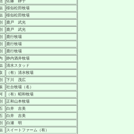
冠
佐藤 静子
似
様似松田牧場
似
様似松田牧場
別
鹿戸 武光
別
鹿戸 武光
別
鹿行牧場
別
鹿行牧場
別
鹿行牧場
内
静内酒井牧場
似
清水スタッド
取
（有）清水牧場
別
下川 茂広
振
社台牧場（名）
河
（有）昭和牧場
別
正和山本牧場
石
白井 吉美
石
白井 吉美
別
白瀬 明
似
スイートファーム（有）