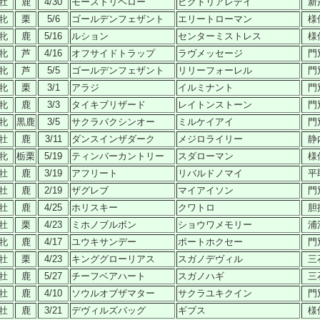
牡
鹿
4/30
モーストリヘロー
ビクトリアレデイ
新
牝
栗
5/6
ゴールデンフェザント
エリートローマン
様
牝
鹿
5/16
ルション
センターミストレス
様
牝
芦
4/16
オフサイドトラップ
ラヴメッセージ
門
牝
芦
5/5
ゴールデンフェザント
リリーフォーレル
門
牝
栗
3/1
アラジ
イルミナント
門
牝
鹿
3/3
タイキブリザード
レイトンストーン
門
牝
黒鹿
3/5
サクラバクシンオー
ミルケイアイ
門
牡
鹿
3/11
ダンスインザダーク
メジロライリー
静
牝
栃栗
5/19
ティンバーカントリー
スダローマン
様
牡
鹿
3/19
アフリート
リバルドノマイ
平
牡
鹿
2/19
ザグレブ
マイアイソン
門
牡
鹿
4/25
ホリスキー
クワトロ
胆
牡
栗
4/23
ミホノブルボン
ショウワメモリー
浦
牝
鹿
4/17
ユウキサンデー
ポートホクセー
門
牡
栗
4/23
キンググローリアス
スガノデヴィル
三
牡
鹿
5/27
チーフベアハート
スガノハギ
三
牡
鹿
4/10
ソウルオブザマター
サクラユキクイン
門
牡
鹿
3/21
デヴィルズバッグ
ギブス
様