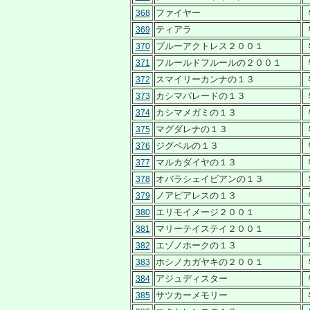
ファイヤー
368
ティアラ
369
ブルーアクトレス２００１
370
フルールドフルールの２００１
371
スマイリーカンナの１３
372
カシマパレードの１３
373
カシマメガミの１３
374
マグダレナの１３
375
ジグベルの１３
376
マルカダイヤの１３
377
オバラシェイビアンの１３
378
ノアピアレスの１３
379
エリモイメージ２００１
380
マリーテイステイ２００１
381
エゾノホークの１３
382
ホシノカガヤキの２００１
383
アジュディスター
384
サツカーメモリー
385