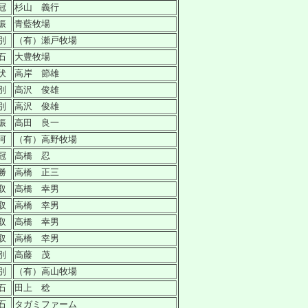
冠
杉山 義行
振
青藍牧場
別
（有）瀬戸牧場
石
大豊牧場
伏
高岸 節雄
別
高沢 俊雄
別
高沢 俊雄
振
高田 良一
河
（有）高野牧場
冠
高橋 忍
勝
高橋 正三
取
高橋 幸男
取
高橋 幸男
取
高橋 幸男
取
高橋 幸男
別
高藤 茂
別
（有）高山牧場
石
田上 稔
石
タガミファーム