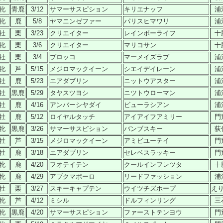
牝
青鹿
3/12
サマーサスピション
キリエナッフ
浦
牝
鹿
5/8
ヤマニンゼファー
パリスヒマワリ
浦
牡
栗
3/23
クリエイター
レインボーライフ
十
牝
栗
3/6
クリエイター
マリコサン
十
牡
栗
3/4
ブロッコ
マーメイズラブ
浦
牝
芦
5/15
メジロマックイーン
シエイデイレーン
浦
牡
鹿
5/23
エアダブリン
ニットウアスター
浦
牡
黒鹿
5/29
タヤスツヨシ
ニツトウローマン
浦
牡
鹿
4/16
アンバーシヤダイ
ビューラシアン
浦
牡
鹿
5/12
ロイヤルタッチ
アイアイフアミリー
門
牝
黒鹿
3/26
サマーサスピション
バンブスキー
荻
牡
芦
3/15
メジロマックイーン
アミビユーテイ
門
牡
鹿
3/18
エアダブリン
セレベスラッキー
門
牝
鹿
4/20
フオテイテン
クールインフレツタ
十
牝
鹿
4/29
アブクマポーロ
リードファッション
浦
牡
栗
3/27
スキーキャプテン
ウイツチズホープ
え
牝
芦
4/12
ミシル
ドルフィンリング
三
牝
黒鹿
4/20
サマーサスピション
ファーストテンヨウ
門