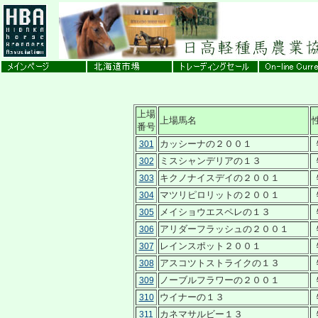
上場
上場馬名
番号
カッシーナの２００１
301
ミスシャンデリアの１３
302
キクノナイスデイの２００１
303
マツリピロリットの２００１
304
メイショウエスペレの１３
305
アリダーフラッシュの２００１
306
レインスポット２００１
307
アスコツトストライクの１３
308
ノーブルフラワーの２００１
309
ウイナーの１３
310
カネマサルビー１３
311