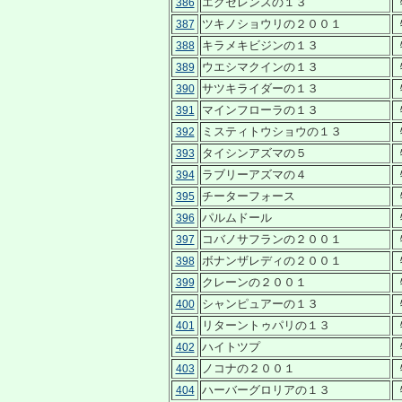
エクセレンスの１３
386
ツキノショウリの２００１
387
キラメキビジンの１３
388
ウエシマクインの１３
389
サツキライダーの１３
390
マインフローラの１３
391
ミスティトウショウの１３
392
タイシンアズマの５
393
ラブリーアズマの４
394
チーターフォース
395
パルムドール
396
コバノサフランの２００１
397
ボナンザレディの２００１
398
クレーンの２００１
399
シャンピュアーの１３
400
リターントゥパリの１３
401
ハイトツプ
402
ノコナの２００１
403
ハーバーグロリアの１３
404