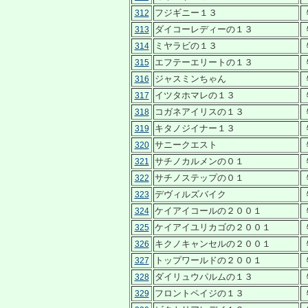
フジギニー１３
312
ダイコーレディーの１３
313
ミヤラビの１３
314
エフテーエリートの１３
315
ジャスミンちゃん
316
イツタホマレの１３
317
コガネアイリスの１３
318
キタノジイナー１３
319
サニークエスト
320
サチノカルメンの０１
321
サチノステップの０１
322
デヴィルズバイク
323
ケイアイコールの２００１
324
ケイアイユリカゴの２００１
325
キクノキャンセルの２００１
326
トップワールドの２００１
327
ダイリュウパルムの１３
328
フロントペイジの１３
329