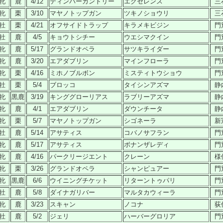
牝
鹿
4/12
ティンバーカントリー
エクセレンス
三
牝
栗
3/10
マヤノトップガン
ツキノショウリ
三
牡
栗
4/21
オフサイドトラップ
キラメキビジン
門
牡
鹿
4/5
キョウトシチー
ウエシマクイン
門
牝
鹿
5/17
グランドオペラ
サツキライダー
門
牝
鹿
3/20
エアダブリン
マインフローラ
門
牝
栗
4/16
ミホノブルボン
ミスティトウショウ
門
牡
栗
5/4
ブロッコ
タイシンアズマ
静
牝
黒鹿
3/19
キンググローリアス
ラブリーアズマ
静
牝
鹿
4/1
エアダブリン
ダウンチータ
静
牝
栗
5/7
マヤノトップガン
シゴネーラ
新
牡
鹿
5/14
アサティス
コバノサフラン
門
牝
鹿
5/17
アサティス
ボナンザレディ
門
牝
鹿
4/16
パークリージエント
クレーン
様
牝
栗
3/26
グランドオペラ
シャンピュアー
門
牝
黒鹿
6/6
ウイニングチケット
リターントゥパリ
門
牡
鹿
5/8
ダイナガリバー
マルタカウィーラ
門
牝
鹿
3/23
スキャン
ノコナ
荻
牡
鹿
5/2
ジェリ
ハーバーグロリア
門