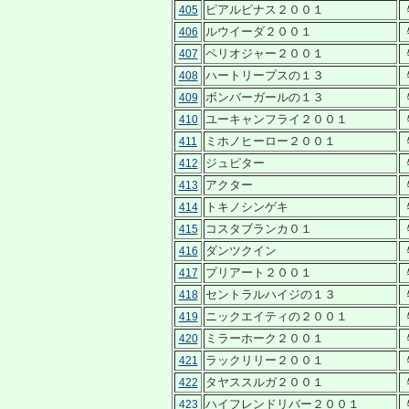
ピアルピナス２００１
405
ルウイーダ２００１
406
ペリオジャー２００１
407
ハートリープスの１３
408
ボンバーガールの１３
409
ユーキャンフライ２００１
410
ミホノヒーロー２００１
411
ジュピター
412
アクター
413
トキノシンゲキ
414
コスタブランカ０１
415
ダンツクイン
416
プリアート２００１
417
セントラルハイジの１３
418
ニックエイティの２００１
419
ミラーホーク２００１
420
ラックリリー２００１
421
タヤススルガ２００１
422
ハイフレンドリバー２００１
423