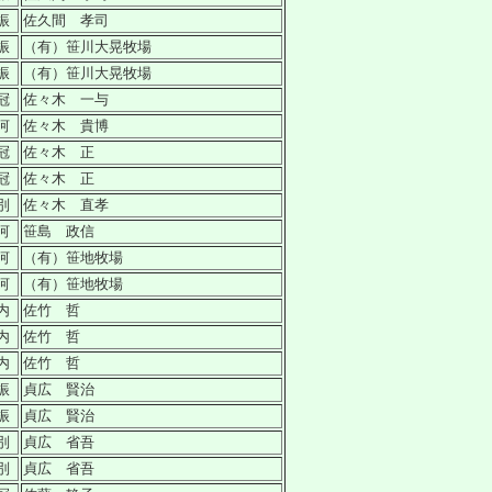
振
佐久間 孝司
振
（有）笹川大晃牧場
振
（有）笹川大晃牧場
冠
佐々木 一与
河
佐々木 貴博
冠
佐々木 正
冠
佐々木 正
別
佐々木 直孝
河
笹島 政信
河
（有）笹地牧場
河
（有）笹地牧場
内
佐竹 哲
内
佐竹 哲
内
佐竹 哲
振
貞広 賢治
振
貞広 賢治
別
貞広 省吾
別
貞広 省吾