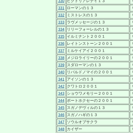
ビクトリアレデイ１３
330
ローマンの１３
331
ミストレスの１３
332
ラヴメッセージの１３
333
リリーフォーレルの１３
334
イルミナント２００１
335
レイトンストーン２００１
336
ミルケイアイ２００１
337
メジロライリーの２００１
338
スダローマンの１３
339
リバルドノマイの２００１
340
アイソンの１３
341
クワトロ２００１
342
ショウワメモリー２００１
343
ポートホクセーの２００１
344
スガノデヴィルの１３
345
スガノハギの１３
346
ソウルオブサクラ
347
カイザー
348