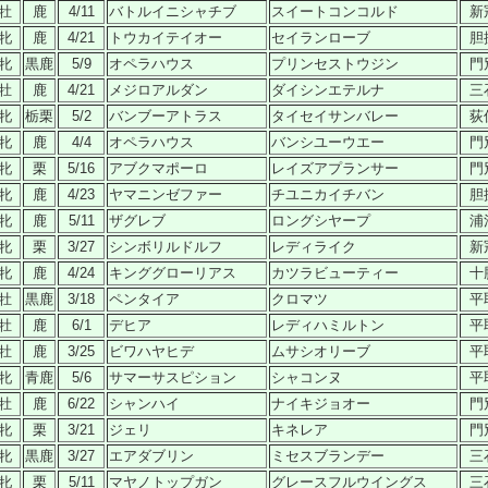
牡
鹿
4/11
バトルイニシャチブ
スイートコンコルド
新
牝
鹿
4/21
トウカイテイオー
セイランローブ
胆
牝
黒鹿
5/9
オペラハウス
プリンセストウジン
門
牡
鹿
4/21
メジロアルダン
ダイシンエテルナ
三
牝
栃栗
5/2
バンブーアトラス
タイセイサンバレー
荻
牝
鹿
4/4
オペラハウス
バンシユーウエー
門
牝
栗
5/16
アブクマポーロ
レイズアプランサー
門
牝
鹿
4/23
ヤマニンゼファー
チユニカイチバン
胆
牝
鹿
5/11
ザグレブ
ロングシヤープ
浦
牝
栗
3/27
シンボリルドルフ
レディライク
新
牝
鹿
4/24
キンググローリアス
カツラビューティー
十
牡
黒鹿
3/18
ペンタイア
クロマツ
平
牡
鹿
6/1
デヒア
レディハミルトン
平
牡
鹿
3/25
ビワハヤヒデ
ムサシオリーブ
平
牝
青鹿
5/6
サマーサスピション
シャコンヌ
平
牡
鹿
6/22
シャンハイ
ナイキジョオー
門
牝
栗
3/21
ジェリ
キネレア
門
牝
黒鹿
3/27
エアダブリン
ミセスブランデー
三
牝
栗
5/11
マヤノトップガン
グレースフルウイングス
三