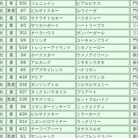
牝
青
3/31
ジェニュイン
ピアルピナス
門
牝
青鹿
4/7
ピルサドスキー
ルウイーダ
門
牝
鹿
3/11
サクラチトセオー
ペリオジャー
門
牡
栗
4/3
サツカーボーイ
ハートリープス
三
牡
鹿
3/11
オペラハウス
ボンバーガール
三
牝
鹿
5/9
エリシオ
ユーキャンフライ
門
牡
鹿
5/19
トレジャーアイランド
ミホノヒーロー
新
牡
鹿
3/4
ホークスター
ウメノアイリーン
荻
牡
鹿
5/8
アルカング
ミサキシラオキ
荻
牡
栗
6/5
チアズサイレンス
ハナコサン
門
牡
鹿
4/18
デヒア
コスタブランカ
門
牝
黒鹿
3/18
ダンツシアトル
ツルマルマユミー
門
牝
鹿
3/27
タックスパラダイス
プリアート
三
牝
黒鹿
2/28
タヤスツヨシ
セントラルハイジ
新
牝
鹿
3/6
コマンダーインチーフ
ニックエイティ
新
牡
栗
4/24
ピルサドスキー
ミラーホーク
新
牡
鹿
3/14
ニホンピロウイナー
ラックリリー
新
牝
栗
4/12
チーフベアハート
タヤススルガ
新
牝
黒鹿
5/1
サンシャック
ハイフレンドリバー
新