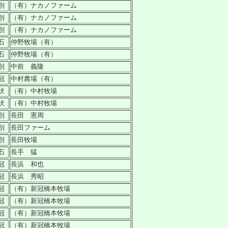
別
（有）ナカノファーム
別
（有）ナカノファーム
別
（有）ナカノファーム
石
仲野牧場（有）
石
仲野牧場（有）
別
中前 義隆
冠
中村農場（有）
伏
（有）中村牧場
伏
（有）中村牧場
別
長田 憲周
別
長田ファーム
別
長田牧場
石
長手 猛
冠
長浜 和也
冠
長浜 秀昭
冠
（有）新冠橋本牧場
冠
（有）新冠橋本牧場
冠
（有）新冠橋本牧場
冠
（有）新冠橋本牧場