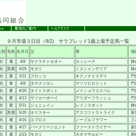
９月市場３日目（9/2) サラブレッド1歳上場予定馬一覧
性別
毛色
生月日
父
母
地
牡
鹿
4/8
サクラチトセオー
カッシーナ
静
牝
黒鹿
4/29
モガミ
ミスシャンデリア
静
牝
栗
3/21
ブロッコ
キクノナイスデイ
門
牝
青
4/8
タヤスツヨシ
マツリピロリット
門
牝
栗
4/20
タイトスポット
メイショウエスペレ
門
牝
栗
4/13
サツカーボーイ
アリダーフラッシュ
門
牡
栗
5/31
ジェニュイン
レインスポット
静
牡
黒鹿
5/20
ホリスキー
アスコツトストライク
新
牝
鹿
4/16
エブロス
ノーブルフラワー
三
牡
鹿
4/27
パークリージエント
ファーストウイナー
新
牡
鹿
2/23
モガミ
カネマサルビー
胆