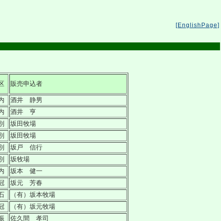
[EnglishPage]
区
販売申込者
内
酒井 静男
内
酒井 亨
別
坂田牧場
別
坂田牧場
別
坂戸 信行
別
坂牧場
内
坂本 健一
冠
坂元 芳春
石
（有）坂本牧場
冠
（有）坂元牧場
振
佐久間 孝司