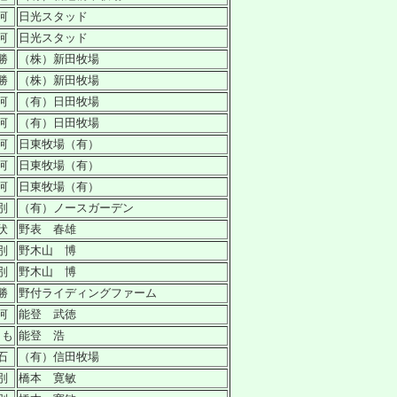
河
日光スタッド
河
日光スタッド
勝
（株）新田牧場
勝
（株）新田牧場
河
（有）日田牧場
河
（有）日田牧場
河
日東牧場（有）
河
日東牧場（有）
河
日東牧場（有）
別
（有）ノースガーデン
伏
野表 春雄
別
野木山 博
別
野木山 博
勝
野付ライディングファーム
河
能登 武徳
りも
能登 浩
石
（有）信田牧場
別
橋本 寛敏