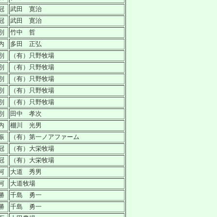
冠
武田 寛治
冠
武田 寛治
別
竹中 哲
内
多田 正弘
別
（有）只野牧場
別
（有）只野牧場
別
（有）只野牧場
別
（有）只野牧場
別
（有）只野牧場
別
田中 孝次
内
棚川 光男
振
（有）第一ノアファーム
冠
（有）大栄牧場
冠
（有）大栄牧場
河
大道 秀男
河
大道牧場
勝
千島 勇一
勝
千島 勇一