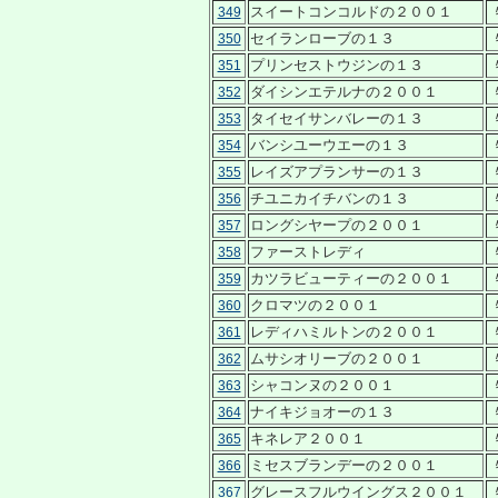
スイートコンコルドの２００１
349
セイランローブの１３
350
プリンセストウジンの１３
351
ダイシンエテルナの２００１
352
タイセイサンバレーの１３
353
バンシユーウエーの１３
354
レイズアプランサーの１３
355
チユニカイチバンの１３
356
ロングシヤープの２００１
357
ファーストレディ
358
カツラビューティーの２００１
359
クロマツの２００１
360
レディハミルトンの２００１
361
ムサシオリーブの２００１
362
シャコンヌの２００１
363
ナイキジョオーの１３
364
キネレア２００１
365
ミセスブランデーの２００１
366
グレースフルウイングス２００１
367